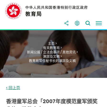
主页 >
有关教育局 >
新闻公报 / 立法会事项 / 其他资讯 >
演辞及文稿 >
教育局常任秘书长的演辞及文稿
< 回上页
香港童军总会「2007年度模范童军颁奖