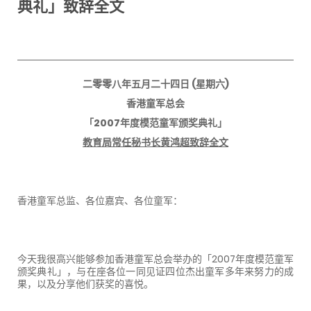
典礼」致辞全文
二零零八年五月二十四日
(
星期六
)
香港童军总会
「
2007
年度模范童军颁奖典礼」
教育局常任秘书长黄鸿超致辞全文
香港童军总监、各位嘉宾、各位童军：
今天我很高兴能够参加香港童军总会举办的「
2007
年度模范童军
颁奖典礼」，与在座各位一同见证四位杰出童军多年来努力的成
果，以及分享他们获奖的喜悦。