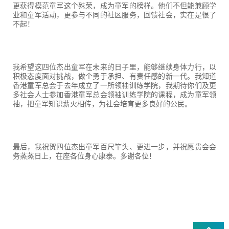
更获得模范童军这个殊荣，成为童军的榜样。他们不但能兼顾学
业和童军活动，更参与不同的社区服务，回馈社会，实在是很了
不起！
我希望这四位杰出童军在未来的日子里，能够继续身体力行，以
积极态度面对挑战，做个勇于承担、有责任感的新一代。我知道
香港童军总会于去年成立了一所领袖训练学院，我期待你们及更
多社会人士参加香港童军总会领袖训练学院的课程，成为童军领
袖，把童军知识薪火相传，为社会培育更多良好的公民。
最后，我祝贺四位杰出童军百尺竿头、更进一步，并祝愿贵会会
务蒸蒸日上，在座各位身心康泰。多谢各位！