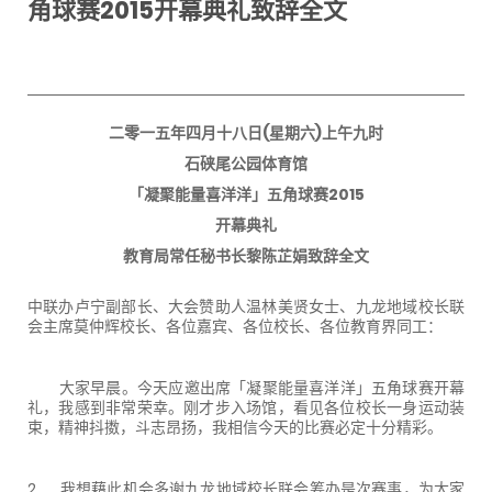
角球赛2015开幕典礼致辞全文
二零一五年四月十八日(星期六)上午九时
石硖尾公园体育馆
「凝聚能量喜洋洋」五角球赛2015
开幕典礼
教育局常任秘书长黎陈芷娟致辞全文
中联办卢宁副部长、大会赞助人温林美贤女士、九龙地域校长联
会主席莫仲辉校长、各位嘉宾、各位校长、各位教育界同工：
大家早晨。今天应邀出席「凝聚能量喜洋洋」五角球赛开幕
礼，我感到非常荣幸。刚才步入场馆，看见各位校长一身运动装
束，精神抖擞，斗志昂扬，我相信今天的比赛必定十分精彩。
2. 我想藉此机会多谢九龙地域校长联会筹办是次赛事，为大家