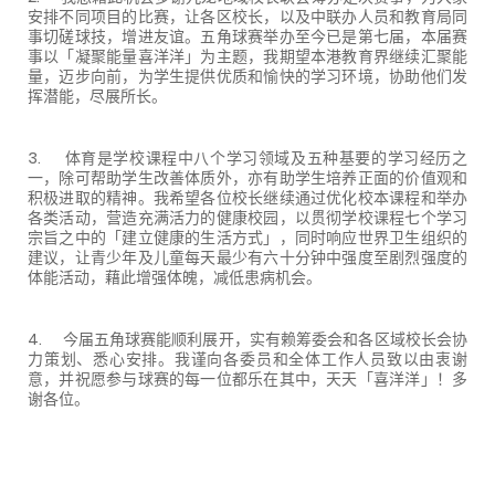
安排不同项目的比赛，让各区校长，以及中联办人员和教育局同
事切磋球技，增进友谊。五角球赛举办至今已是第七届，本届赛
事以「凝聚能量喜洋洋」为主题，我期望本港教育界继续汇聚能
量，迈步向前，为学生提供优质和愉快的学习环境，协助他们发
挥潜能，尽展所长。
3. 体育是学校课程中八个学习领域及五种基要的学习经历之
一，除可帮助学生改善体质外，亦有助学生培养正面的价值观和
积极进取的精神。我希望各位校长继续通过优化校本课程和举办
各类活动，营造充满活力的健康校园，以贯彻学校课程七个学习
宗旨之中的「建立健康的生活方式」，同时响应世界卫生组织的
建议，让青少年及儿童每天最少有六十分钟中强度至剧烈强度的
体能活动，藉此增强体魄，减低患病机会。
4. 今届五角球赛能顺利展开，实有赖筹委会和各区域校长会协
力策划、悉心安排。我谨向各委员和全体工作人员致以由衷谢
意，并祝愿参与球赛的每一位都乐在其中，天天「喜洋洋」！多
谢各位。