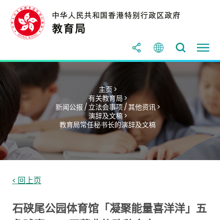
主页 >
有关教育局 >
新闻公报 / 立法会事项 / 其他资讯 >
演辞及文稿 >
教育局常任秘书长的演辞及文稿
< 回上页
石硖尾公园体育馆「凝聚能量喜洋洋」五