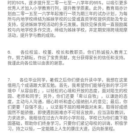
时的50%，逐步提升至二零一七至一八学年的65%，以吸引更多
优秀人才加入小学教育行列，提升教学质素。此外，教育局亦计
划由二零一五至一六学年起推行一项为期三年的试办计划，为每
所与内地学校缔结为姊妹学校的公营或直资学校提供资助及专业
支持，促进姊妹学校活动的多元发展。我欣见保良局一直鼓励属
校与内地学校多作交流，缔结为姊妹学校，并定期安排跨境观摩
活动，提升学与教的成效。
6. 各位校监、校董、校长和教职员，你们热诚投入教育工
作，努力耕耘，作出了宝贵贡献，充分获得家长的信任和支持。
我谨此向各位致以由衷的谢意。
7. 各位毕业同学，暑假之后你们便会升读中学，我想在这里
借用几个成语跟大家互勉。首先，我希望你们能够在新的学习环
境中「从容自若」，以轻松的心境和开放的态度，面对陌生的校
园、老师和同学；另外，你们还要「卑以自牧」，以谦逊的态
度，主动与人沟通，细心聆听和虚心接纳别人的意见；最后，你
们更要「自强不息」，以坚毅不屈的精神面对未来，取得好成绩
固然不能骄傲，即使遇到困难亦不可轻言放弃，应当汲取教训，
力求进步。我相信在过去六年的小学阶段，学校已为你们奠下稳
固基础，帮助你们终身学习。只要你们紧记母校的训诲，积极学
习，持之以恒，一定能踏上人生的康庄大道，迈向新里程。