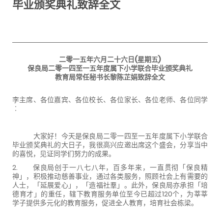
毕业颁奖典礼致辞全文
二零一五年六月二十六日(星期五)
保良局二零一四至一五年度属下小学联合毕业颁奖典礼
教育局常任秘书长黎陈芷娟致辞全文
李主席、各位嘉宾、各位校长、各位家长、各位老师、各位同学
︰
大家好！今天是保良局二零一四至一五年度属下小学联合
毕业颁奖典礼的大日子，我很高兴应邀出席这个盛会，分享当中
的喜悦，见证同学们努力的成果。
2. 保良局创于一八七八年，百多年来，一直贯彻「保良精
神」，积极推动慈善事业，通过各类服务，照顾社会上有需要的
人士，「延展爱心」，「造福社羣」。此外，保良局亦承担「培
德育才」的重任，辖下教育服务单位至今已超过120个，为莘莘
学子提供多元化的教育服务，促进全人教育，培育社会栋梁。