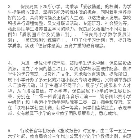
3. 保良局属下25所小学，均秉承「爱敬勤诚」的校训，为学
生提供吸收知识、掌握技能及锻炼体魄的机会，同时着重培养良
好的品格、高尚的情操及正确的人生观，以达致全人发展。学校
积极进行课程统整，又安排联课活动、专题研习、社会服务等，
藉此协助学生培养自主学习的能力。保良局又藉推行不同项目，
例如「质素圈评估及奖励计划」、「保良局小学数学发展计
划」、「英语戏剧训练课程」、「电子化学习计划」等，提升教
学质素，实践「德智体羣美」五育并重的教育理念。
4. 为进一步优化学校环境，鼓励学生追求卓越，保良局投放
资源，设立了不同的基金项目，以资助学校添置硬件配套、嘉许
学生的优异表现，以及推广文化、艺术和体育活动。据我所知，
属下小学开办了多元化的兴趣小组及专项培训班，又特别举办综
艺汇演等活动，让学生通过不同平台，展示学习成果和个人才
华，从而增强自信。在本学年，保良局属下小学的学生屡获殊
荣，分别在「二零一四香港青年音乐汇演—— 管乐团比赛小学
中级组」和「香港小学跆拳道队际赛二零一四」摘金和夺冠，又
在「联校科学创意比赛」获得一等奖。同学们佳绩连连，表现卓
越，实有赖属下小学的专业教学团队羣策羣力，悉心栽培。
5. 行政长官年初发表《施政报告》时宣布，由二零一五至一
六学年起，教育局会分三年增加公营小学的学位教师比例，由现