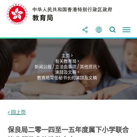
主页 >
有关教育局 >
新闻公报 / 立法会事项 / 其他资讯 >
演辞及文稿 >
教育局常任秘书长的演辞及文稿
< 回上页
保良局二零一四至一五年度属下小学联合