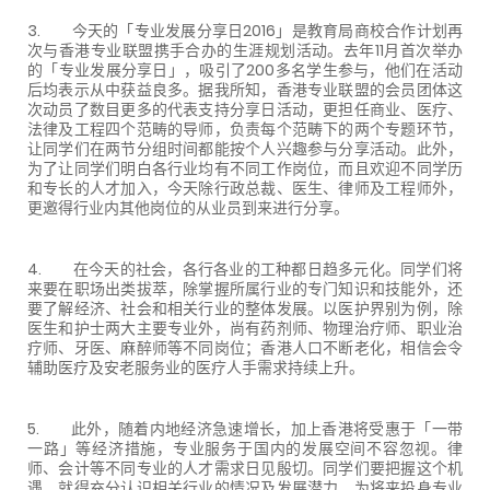
3. 今天的「专业发展分享日2016」是教育局商校合作计划再
次与香港专业联盟携手合办的生涯规划活动。去年11月首次举办
的「专业发展分享日」，吸引了200多名学生参与，他们在活动
后均表示从中获益良多。据我所知，香港专业联盟的会员团体这
次动员了数目更多的代表支持分享日活动，更担任商业、医疗、
法律及工程四个范畴的导师，负责每个范畴下的两个专题环节，
让同学们在两节分组时间都能按个人兴趣参与分享活动。此外，
为了让同学们明白各行业均有不同工作岗位，而且欢迎不同学历
和专长的人才加入，今天除行政总裁、医生、律师及工程师外，
更邀得行业内其他岗位的从业员到来进行分享。
4. 在今天的社会，各行各业的工种都日趋多元化。同学们将
来要在职场出类拔萃，除掌握所属行业的专门知识和技能外，还
要了解经济、社会和相关行业的整体发展。以医护界别为例，除
医生和护士两大主要专业外，尚有药剂师、物理治疗师、职业治
疗师、牙医、麻醉师等不同岗位；香港人口不断老化，相信会令
辅助医疗及安老服务业的医疗人手需求持续上升。
5. 此外，随着内地经济急速增长，加上香港将受惠于「一带
一路」等经济措施，专业服务于国内的发展空间不容忽视。律
师、会计等不同专业的人才需求日见殷切。同学们要把握这个机
遇，就得充分认识相关行业的情况及发展潜力，为将来投身专业