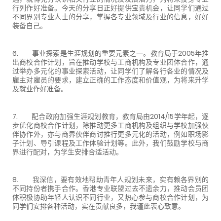
行列作好准备。今天的分享日正好提供宝贵机会，让同学们通过
不同界别专业人士的分享，掌握各专业领域及行业的信息，好好
装备自己。
6. 事业探索是生涯规划的重要元素之一。教育局于2005年推
出商校合作计划，旨在推动学校与工商机构及专业团体合作，通
过举办多元化的事业探索活动，让同学们了解各行各业的情况及
雇主对雇员的要求，建立正确的工作态度和价值观，为将来升学
及就业作好准备。
7. 配合政府加强生涯规划教育，教育局由2014/15学年起，逐
步优化商校合作计划，除推动更多工商机构及组织与学校加强伙
伴协作外，亦与商界伙伴商讨推行更多元化的活动，例如职场影
子计划、导引课程及工作体验计划等。此外，我们鼓励学校与商
界进行配对，为学生安排合适活动。
8. 我深信，要有效地帮助青年人规划未来，实有赖各界别的
不同持份者携手合作。香港专业联盟过去不遗余力，推动会员团
体积极协助年轻人认识不同行业，又热心参与商校合作计划，为
同学们安排各种活动，实在贡献良多，我谨此衷心致意。