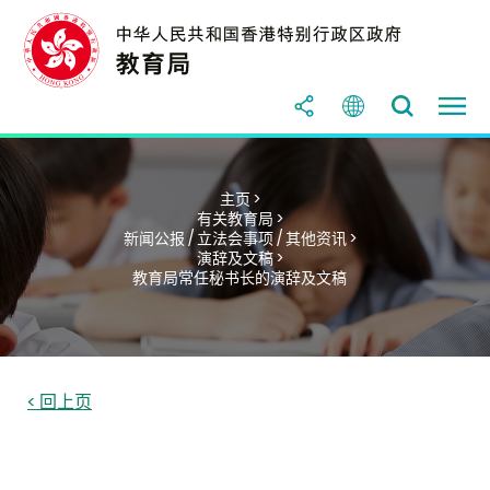
主页 >
有关教育局 >
新闻公报 / 立法会事项 / 其他资讯 >
演辞及文稿 >
教育局常任秘书长的演辞及文稿
< 回上页