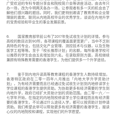
广受欢迎的专科专题分享会和院校简介会等讲座活动，由去年只
办一场，改为今明两天各办一场，让参观者有多一天的机会去了
解他们感兴趣的题目。同时，我们更特别邀请了教育界和企业管
理层的嘉宾，联同从内地高校毕业的优秀学生，谈谈在内地升学
的宝贵经验和毕业生的事业发展前景。
6. 国家教育部早前公布了2017年免试收生计划的详情，参与
高校的数目达到90所，各项课程的覆盖面更宽更广，当中不乏别
具特色的专业，包括文化产业管理、测控技术与仪器，以及生物
医学工程等等。至于「校长推荐计划」的名额，每所香港学校可
以推荐的学生会由五名增加到六名。在录取原则方面，高校继续
兼顾有特殊教育需要的香港学生，为他们提供多一个升学途径。
7. 鉴于到内地升读高等教育课程的香港学生人数持续增加，
香港特区政府在二零一四年八月推出「内地大学升学资助计
划」，为有经济需要而且已经通过免试收生计划到内地修读学士
学位课程的香港学生提供资助。为协助更多有经济需要的学生到
内地升学，政府已经扩大资助计划的资助范围。由二零一六／一
七学年开始，在指定的内地院校修读学士学位课程而且有经济需
要的香港学生，不论通过什么途径入学，都可以按资助计划申请
资助。我们希望此举可以帮助更多有经济需要的香港学生，报读
心仪的内地院校和课程，实现他们的升学愿望。