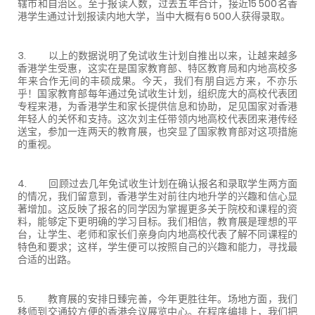
辖市和自治区。至于报读人数，过去五年合计，接近15 500名香
港学生通过计划报读内地大学，当中大概有6 500人获得录取。
3. 以上的数据说明了免试收生计划自推出以来，让越来越多
香港学生受惠，这实在是国家教育部、特区教育局和内地高校多
年来合作无间的丰硕成果。今天，我们有朋自远方来，不亦乐
乎！国家教育部每年通过免试收生计划，组织庞大的高校代表团
专程来港，为香港学生和家长提供信息和协助，足见国家对香港
年轻人的关怀和支持。这次刘主任带领内地高校代表团来港传经
送宝，参加一连两天的教育展，也突显了国家教育部对这项措施
的重视。
4. 回顾过去几年免试收生计划在确认报名和录取学生两方面
的情况，我们留意到，香港学生对前往内地升学的兴趣和信心显
著增加。这反映了报名的同学因为掌握更多关于院校和课程的资
料，能够定下更明确的学习目标。我们相信，教育展是理想的平
台，让学生、老师和家长们亲身向内地高校代表了解不同课程的
特色和要求；这样，学生便可以按照自己的兴趣和能力，寻找最
合适的出路。
5. 教育展的安排日臻完善，今年更胜往年。场地方面，我们
移师到交通较方便的香港会议展览中心。在程序编排上，我们把