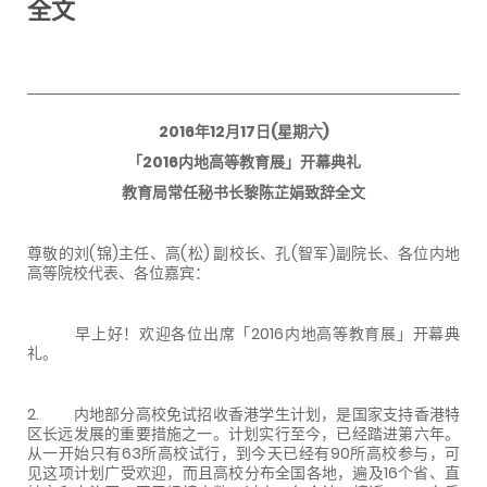
全文
2016年12月17日(星期六)
「2016内地高等教育展」开幕典礼
教育局常任秘书长黎陈芷娟致辞全文
尊敬的刘(锦)主任、高(松) 副校长、孔(智军)副院长、各位内地
高等院校代表、各位嘉宾：
早上好！欢迎各位出席「2016内地高等教育展」开幕典
礼。
2. 内地部分高校免试招收香港学生计划，是国家支持香港特
区长远发展的重要措施之一。计划实行至今，已经踏进第六年。
从一开始只有63所高校试行，到今天已经有90所高校参与，可
见这项计划广受欢迎，而且高校分布全国各地，遍及16个省、直