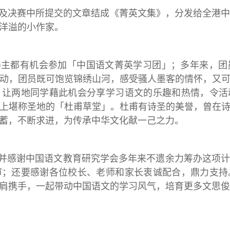
及决赛中所提交的文章结成《菁英文集》，分发给全港
洋溢的小作家。
得主都有机会参加「中国语文菁英学习团」；多年来，团
动，团员既可饱览锦绣山河，感受骚人墨客的情怀，又
，让两地同学藉此机会分享学习语文的乐趣和热情，令活
上堪称圣地的「杜甫草堂」。杜甫有诗圣的美誉，曾在
蓄，不断求进，为传承中华文化献一己之力。
并感谢中国语文教育研究学会多年来不遗余力筹办这项
审；还要感谢各位校长、老师和家长衷诚配合，鼎力支持
肩携手，一起带动中国语文的学习风气，培育更多文思俊