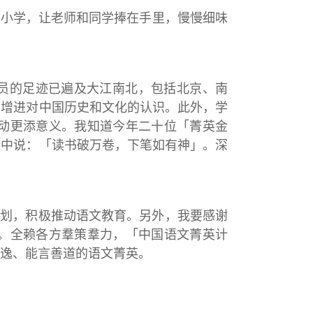
中小学，让老师和同学捧在手里，慢慢细味
员的足迹已遍及大江南北，包括北京、南
可增进对中国历史和文化的认识。此外，学
动更添意义。我知道今年二十位「菁英金
诗中说：「读书破万卷，下笔如有神」。深
计划，积极推动语文教育。另外，我要感谢
。全赖各方羣策羣力，「中国语文菁英计
逸、能言善道的语文菁英。