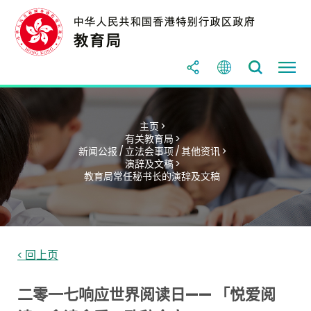
主页 >
有关教育局 >
新闻公报 / 立法会事项 / 其他资讯 >
演辞及文稿 >
教育局常任秘书长的演辞及文稿
< 回上页
二零一七响应世界阅读日—— 「悦爱阅