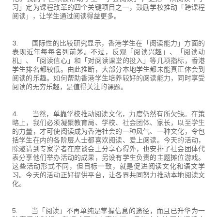
习」定为课程改革的四个关键项目之一，鼓励学校推动「跨课程
阅读」，让学生通过阅读得益更多。
3. 国际性的比较研究显示，香港学生在「阅读能力」方面的
表现近年每每名列前茅。不过，反观「阅读兴趣」、「阅读动
机」、「阅读信心」和「对阅读课堂的投入」等几项指标，香港
学生排名都较低。由此推断，大部分本地学生都未能真正体会到
阅读的乐趣。如何帮助香港学生培养较好的阅读能力，同时享受
阅读的无穷乐趣，是值得关注的课题。
4. 当然，单靠学校推动阅读文化，力度仍然有所欠缺。在策
略上，我们必须凝聚教育局、学校、社会团体、家长，以至学生
的力量，才可使阅读成为香港社会的一种风气、一种文化，令包
括学生在内的各阶层人士都喜欢阅读、爱上阅读。今天的活动，
除邀请到专家学者在座谈会上分享心得外，也安排了社会团体代
表分享他们举办活动的成果，另设有学生负责的主题摊位游戏。
这些活动形式不同，但目标一致，就是促进阅读文化和语文学
习。今天的活动正好提供平台，让各界共同努力推动本地阅读文
化。
5. 当「阅读」不再单纯是掌握信息的途径，而且已升华为一