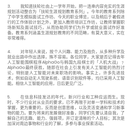
3. 我知道扶轮社由上一学年开始，把一连串内容充实的生涯
规划活动整合为「扶轮生涯规划教育系列」。今年的教育系列除
了中学生模拟面试工作坊、今天的职业博览，以及稍后于暑假进
行的工作体验计划之外，更加入教师培训工作坊，让教师掌握职
场新知及面试技巧，从而协助同学们为升学或就业面试作好准
备。教育系列涵盖生涯规划教育的不同范畴，有莫大意义，实在
非常难得。
4. 对年轻人来说，按个人兴趣、能力及抱负，从多种升学及
就业出路中作出选择，殊不容易。各位同学，大家是否记得去年
人工智能围棋程序AlphaGo与韩国九段棋士的「人机大战」﹖
AlphaGo最终获胜，随即在社会上引发有关人工智能的热烈讨
论，特别是人工智能对未来职场的影响。事实上，许多先进技
术，例如自动无人驾驶系统、语音识别软件等，均已采用人工智
能。相信人工智能的应用，日后更见广泛。
5. 在信息科技发达的年代，新兴行业和工种应运而生。现
时，不少行业对从业员的要求，已不再限于对单一学科和技术的
掌握，更为重要的，反而是创意思维，以及灵活变通和学习新事
物的能力。要为将来的发展做好准备，同学们先要认清自我，了
解自己的志趣、能力、强弱项，并订定清晰的个人目标；其次是
加深对周边事物和行业的了解，多参与事业探索活动。