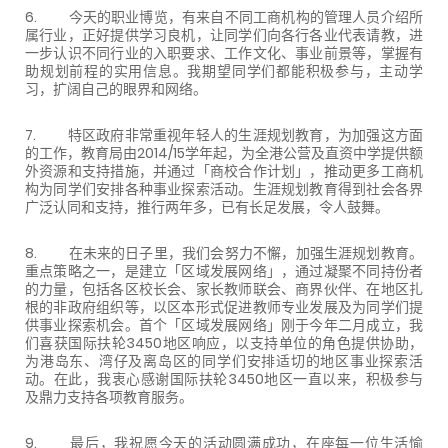
6. 今天的职业博览，有来自不同工商机构的管理人员介绍所
属行业，正好提供学习良机，让同学们向各行各业代表请教，进
一步认识不同行业的入职要求、工作文化、事业前景等，掌握有
助规划前程的实用信息。我期望同学们都能积极参与，主动学
习，扩阔自己的眼界和网络。
7. 特区政府非常重视年轻人的生涯规划教育，为加强这方面
的工作，教育局由2014/15学年起，为全港公营及直资中学提供额
外资源和支持措施，并通过「商校合作计划」，推动更多工商机
构为同学们安排各种事业探索活动。生涯规划教育得到社会各界
广泛认同和支持，推行两年多，已有长足发展，令人鼓舞。
8. 在未来的日子里，我们会努力不懈，加强生涯规划教育。
重点策略之一，是建立「区域发展网络」，通过凝聚不同持份者
的力量，包括各区校长会、家长教师联会、商界伙伴、在地区扎
根的非政府组织等，以区本形式促进教师专业发展及为同学们提
供事业探索机会。首个「区域发展网络」刚于今年二月成立，我
们喜获国际扶轮3450地区响应，以支持单位的角色提供协助，
为港岛东、湾仔及离岛区的同学们安排适切的地区事业探索活
动。在此，我衷心感谢国际扶轮3450地区一直以来，积极参与
及鼎力支持各项教育服务。
9. 最后，我祝愿今天的活动圆满成功，在座每一位生活愉