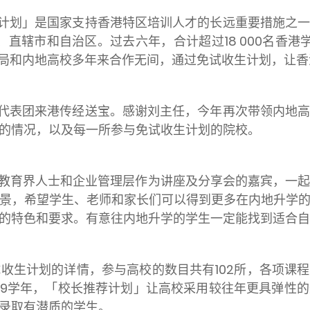
计划」是国家支持香港特区培训人才的长远重要措施之
省、直辖市和自治区。过去六年，合计超过18 000名香
育局和内地高校多年来合作无间，通过免试收生计划，让
代表团来港传经送宝。感谢刘主任，今年再次带领内地
的情况，以及每一所参与免试收生计划的院校。
教育界人士和企业管理层作为讲座及分享会的嘉宾，一
景，希望学生、老师和家长们可以得到更多在内地升学
的特色和要求。有意往内地升学的学生一定能找到适合自
免试收生计划的详情，参与高校的数目共有102所，各项课
8/19学年，「校长推荐计划」让高校采用较往年更具弹性
录取有潜质的学生。