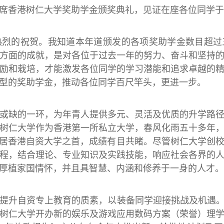
港树仁大学奖助学金颁奖典礼，见证在座各位同学于
热烈的祝贺。我知道本年道颁发的各项奖助学金数目超过
方面的成就，是对各位于过去一年的努力、奋斗和坚持
励和栽培，才能激发各位同学的学习潜能和追求卓越的
型的奖助学金，推动各位同学百尺竿头，更进一步。
或缺的一环，为年青人提供多元、灵活及优质的升学路
树仁大学作为香港第一所私立大学，春风化雨五十多年
中位居香港自资大学之首，成绩有目共睹。尽管树仁大学创
程，结合理论、专业知识及实践技能，响应社会各界的
厚植家国情怀，并且具智慧、内涵和修养于一身的人才。
提升自资专上教育的质素，以装备同学迎接挑战及机遇
树仁大学开办新的娱乐及游戏应用数码方案（荣誉）理