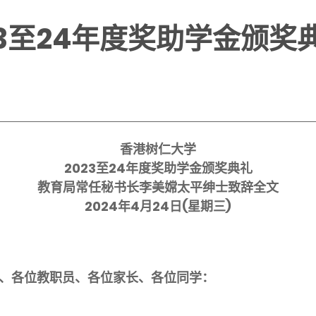
23至24年度奖助学金颁奖
香港树仁大学
2023
至
24
年度奖助学金颁奖典礼
教育局常任秘书长李美嫦太平绅士致辞全文
2024
年
4
月
24
日
(
星期三
)
、各位教职员、各位家长、各位同学：