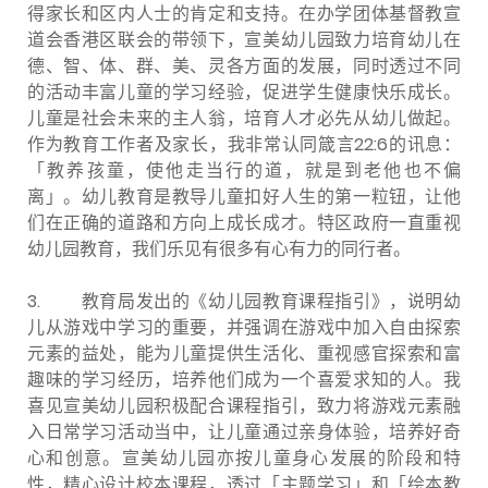
得家长和区内人士的肯定和支持。在办学团体基督教宣
道会香港区联会的带领下，宣美幼儿园致力培育幼儿在
德、智、体、群、美、灵各方面的发展，同时透过不同
的活动丰富儿童的学习经验，促进学生健康快乐成长。
儿童是社会未来的主人翁，培育人才必先从幼儿做起。
作为教育工作者及家长，我非常认同箴言22:6的讯息：
「教养孩童，使他走当行的道，就是到老他也不偏
离」。幼儿教育是教导儿童扣好人生的第一粒钮，让他
们在正确的道路和方向上成长成才。特区政府一直重视
幼儿园教育，我们乐见有很多有心有力的同行者。
3. 教育局发出的《幼儿园教育课程指引》，说明幼
儿从游戏中学习的重要，并强调在游戏中加入自由探索
元素的益处，能为儿童提供生活化、重视感官探索和富
趣味的学习经历，培养他们成为一个喜爱求知的人。我
喜见宣美幼儿园积极配合课程指引，致力将游戏元素融
入日常学习活动当中，让儿童通过亲身体验，培养好奇
心和创意。宣美幼儿园亦按儿童身心发展的阶段和特
性，精心设计校本课程，透过「主题学习」和「绘本教