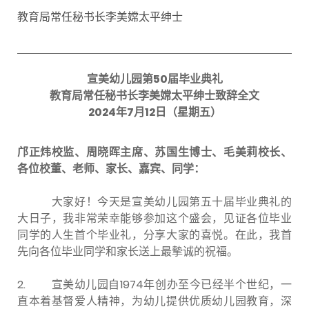
教育局常任秘书长李美嫦太平绅士
宣美幼儿园第
50
届毕业典礼
教育局常任秘书长李美嫦太平绅士致辞全文
2024
年
7
月
12
日（星期五）
邝正炜校监、周晓晖主席、苏国生博士、毛美莉校长、
各位校董、老师、家长、嘉宾、同学：
大家好！今天是宣美幼儿园第五十届毕业典礼的
大日子，我非常荣幸能够参加这个盛会，见证各位毕业
同学的人生首个毕业礼，分享大家的喜悦。在此，我首
先向各位毕业同学和家长送上最摰诚的祝福。
2. 宣美幼儿园自1974年创办至今已经半个世纪，一
直本着基督爱人精神，为幼儿提供优质幼儿园教育，深