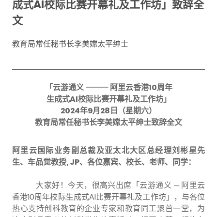
成式AI校际比赛开幕礼及工作坊」致辞全
文
教育局常任秘书长李美嫦太平绅士
「云游通义
⸻
阿里云香港
10
周年
生成式
AI
校际比赛开幕礼及工作坊」
2024
年
9
月
28
日（
星期六）
教育局常任秘书长李美嫦太平绅士致辞全文
阿里云国际业务副总裁及亚太北大区总经理刘彬星先
生、车品觉教授
, JP
、各位嘉宾、校长、老师、同学：
大家好！今天，很高兴出席「云游通义
─
阿里云
香港10周年校际生成式AI比赛开幕礼及工作坊」，与各位
热心支持创科教育的企业专家和教育同工聚首一堂，为