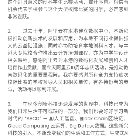
这个别具意义的创科学生比赛活动，揭开序幕。相信有
机会代表学校参与这个大型校际比赛的同学，必定感到
非常雀跃。
2. 过去十年，阿里云在本港建立数据中心，不断积
极推动创新技术的发展和应用，为本地不同行业提供强
大的云基础设施；同时亦协助培育本地创科人才，与本
港大专院校合作推出云计算培训课程，亦为中学生设计
相关课程。感谢阿里云为本港的数码化发展和创科人才
培育作出贡献，而今天阿里云10周年志庆活动，是推动教
育数码化的重要里程碑。我亦要感谢所有全力支持这次
校际比赛的学校领导人员和相关单位，有各持份者的参
与，活动得以顺利开展。
3. 在现今创新科技迅速发展的世界中，科技已成为
我们日常生活不可或缺的一部分。我们也要好好学习新
时代的 “ABCD” －
A
I人工智能、
B
lock Chain区块链、
C
loud Computing 云运算、Big
D
ata大数据。这些新兴
科技的引入，不断改变我们的生活和工作方式，生成式AI