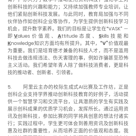
创新科技的兴趣和能力；又持续加强教师专业培训，让
他们紧贴创新科技发展。与此同时，教育局加强与不同
伙伴协作如创科企业等协作，为学生提供创新科技学习
机会，提升数字素养。我们的目标是让学生在“VASK” －
即
V
alues价值观、
A
ttitude态度、
S
kills技能和
K
nowledge知识方面均有所提升。其中，
“V”
价值观最
为重要。我们是培育德才兼备的科技人才，而不是滥用
科技去做违规违法、伤天害理的事，例如诈骗甚至恐怖
主义活动。我们希望年青人除了做科技消费者，更是科
技的推动者、创新者、引领者。
5. 阿里云主办的校际生成式AI比赛及工作坊，正是
创科企业支持学界推动创新科技教育的好例子，活动提
供一个智慧学习和交流平台，让具潜质的学生有实践及
展示创科成果的优质学习机会，发挥所长。通过运用资
讯及创新科技，参加比赛的同学将具创意的想法付诸实
行；实践过程中，学生更可体会到善用资讯及创新科技
惠及社群的重要性，从而培养正面的价值观和态度。我