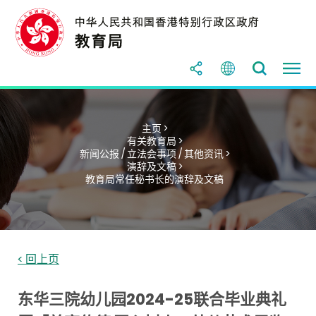
主页 >
有关教育局 >
新闻公报 / 立法会事项 / 其他资讯 >
演辞及文稿 >
教育局常任秘书长的演辞及文稿
< 回上页
东华三院幼儿园2024-25联合毕业典礼