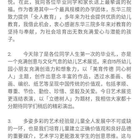
悦。在此，我向各位毕业同学和家长送上最摰诚的祝
福。作为香港其中一个最具规模的办学团体，东华三院
致力提供「全人教育」，多年来为社会提供优质的幼儿
教育，我借此机会，衷心感谢东华三院多年来对教育的
坚持与奉献，为社会培育出无数充满爱心与潜能的孩
子。
2. 今天除了是各位同学人生第一次的毕业礼，亦是
一个充满创意与文化气息的幼儿艺术展览。来自15所幼儿
园小朋友充满创造力和想象力，以「美育传德 同心树
人」主题，创作出意念丰富的作品，透过水墨画、板
画、编织、纸艺等呈现中国传统的价值观，包括孝顺、
尊重、节俭、勤俭、珍惜、坚毅及关爱。今日艺术展览
更连结表演，以「立德树人」为题材，我相信大家都十
分期待同学们稍后的精彩演出。
3. 多姿多彩的艺术经验是儿童全人发展中不可或缺
的一环，也是我们培育儿童建立正确价值观和良好品德
的重要媒介，艺术学习更能激发学生的创意思维。这与