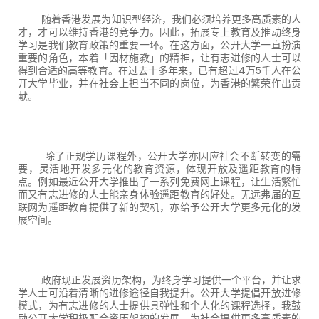
随着香港发展为知识型经济，我们必须培养更多高质素的人
才，才可以维持香港的竞争力。因此，拓展专上教育及推动终身
学习是我们教育政策的重要一环。在这方面，公开大学一直扮演
重要的角色，本着「因材施教」的精神，让有志进修的人士可以
得到合适的高等教育。在过去十多年来，已有超过
4
万
5
千人在公
开大学毕业，并在社会上担当不同的岗位，为香港的繁荣作出贡
献。
除了正规学历课程外，公开大学亦因应社会不断转变的需
要，灵活地开发多元化的教育资源，体现开放及遥距教育的特
点。例如最近公开大学推出了一系列免费网上课程，让生活繁忙
而又有志进修的人士能亲身体验遥距教育的好处。无远弗届的互
联网为遥距教育提供了新的契机，亦给予公开大学更多元化的发
展空间。
政府现正发展资历架构，为终身学习提供一个平台，并让求
学人士可沿着清晰的进修途径自我提升。公开大学提倡开放进修
模式，为有志进修的人士提供具弹性和个人化的课程选择，我鼓
励公开大学积极配合资历架构的发展，为社会提供更多高质素的