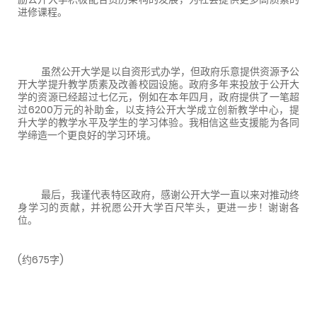
进修课程。
虽然公开大学是以自资形式办学，但政府乐意提供资源予公
开大学提升教学质素及改善校园设施。政府多年来投放于公开大
学的资源已经超过七亿元，例如在本年四月，政府提供了一笔超
过
6200
万元的补助金，以支持公开大学成立创新教学中心，提
升大学的教学水平及学生的学习体验。我相信这些支援能为各同
学缔造一个更良好的学习环境。
最后，我谨代表特区政府，感谢公开大学一直以来对推动终
身学习的贡献，并祝愿公开大学百尺竿头，更进一步！谢谢各
位。
(约
675
字
)