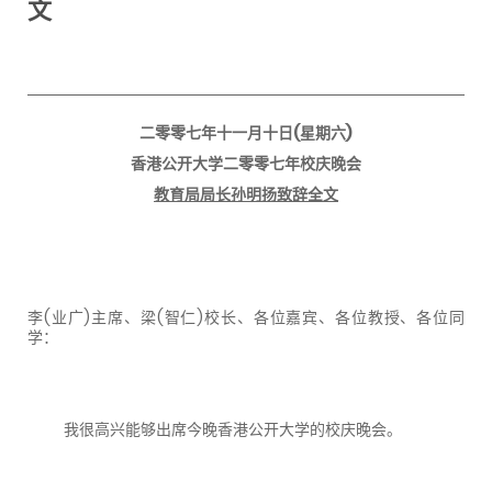
文
二零零七年十一月十日
(
星期六
)
香港公开大学二零零七年校庆晚会
教育局局长孙明扬致辞全文
李
(
业广
)
主席、梁
(
智仁
)
校长、各位嘉宾、各位教授、各位同
学：
我很高兴能够出席今晚香港公开大学的校庆晚会。