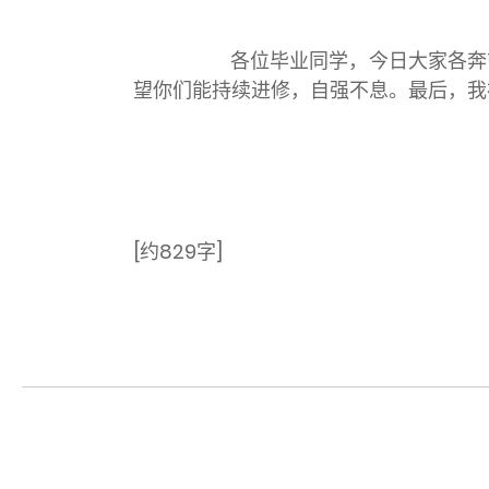
各位毕业同学，今日大家各奔前程，
望你们能持续进修，自强不息。最后，我
[约
829
字
]