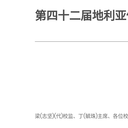
第四十二届地利亚
梁
(
志坚
)(
代
)
校监、丁
(
毓珠
)
主席、各位