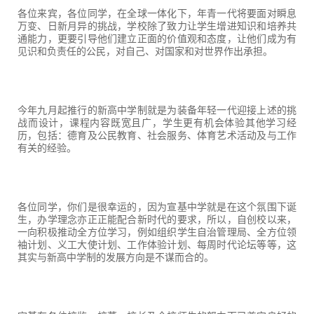
各位来宾，各位同学，在全球一体化下，年青一代将要面对瞬息
万变、日新月异的挑战，学校除了致力让学生增进知识和培养共
通能力，更要引导他们建立正面的价值观和态度，让他们成为有
见识和负责任的公民，对自己、对国家和对世界作出承担。
今年九月起推行的新高中学制就是为装备年轻一代迎接上述的挑
战而设计，课程内容既宽且广，学生更有机会体验其他学习经
历，包括：德育及公民教育、社会服务、体育艺术活动及与工作
有关的经验。
各位同学，你们是很幸运的，因为宣基中学就是在这个氛围下诞
生，办学理念亦正正能配合新时代的要求，所以，自创校以来，
一向积极推动全方位学习，例如组织学生自治管理局、全方位领
袖计划、义工大使计划、工作体验计划、每周时代论坛等等，这
其实与新高中学制的发展方向是不谋而合的。