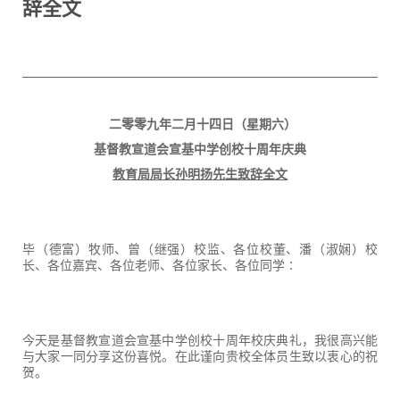
辞全文
二零零九年二月十四日（星期六）
基督教宣道会宣基中学创校十周年庆典
教育局局长孙明扬先生致辞全文
毕（德富）牧师、曾（继强）校监、各位校董、潘（淑娴）校
长、各位嘉宾、各位老师、各位家长、各位同学∶
今天是基督教宣道会宣基中学创校十周年校庆典礼，我很高兴能
与大家一同分享这份喜悦。在此谨向贵校全体员生致以衷心的祝
贺。