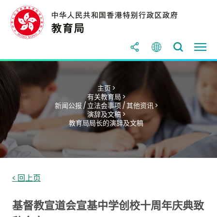
主页 >
有关教育局 >
新闻公报 / 立法会事项 / 其他资讯 >
演辞及文稿 >
教育局局长的演辞及文稿
< 回上页
基督教宣道会宣基中学创校十周年庆典致