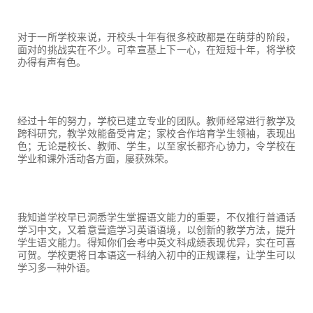
对于一所学校来说，开校头十年有很多校政都是在萌芽的阶段，
面对的挑战实在不少。可幸宣基上下一心，在短短十年，将学校
办得有声有色。
经过十年的努力，学校已建立专业的团队。教师经常进行教学及
跨科研究，教学效能备受肯定；家校合作培育学生领袖，表现出
色；无论是校长、教师、学生，以至家长都齐心协力，令学校在
学业和课外活动各方面，屡获殊荣。
我知道学校早已洞悉学生掌握语文能力的重要，不仅推行普通话
学习中文，又着意营造学习英语语境，以创新的教学方法，提升
学生语文能力。得知你们会考中英文科成绩表现优异，实在可喜
可贺。学校更将日本语这一科纳入初中的正规课程，让学生可以
学习多一种外语。