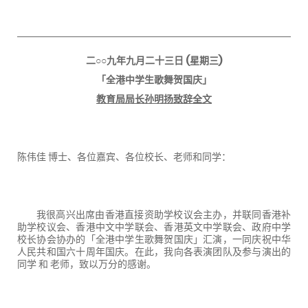
二○○九年九月二十三日
(
星期三
)
「全港中学生歌舞贺国庆」
教育局局长孙明扬致辞全文
陈伟佳
博士、各位嘉宾、各位校长、老师和同学：
我很高兴出席由香港直接资助学校议会主办，并联同香港补
助学校议会、香港中文中学联会、香港英文中学联会、政府中学
校长协会协办的「全港中学生歌舞贺国庆」汇演，一同庆祝中华
人民共和国六十周年国庆。在此，我向各表演团队及参与演出的
同学 和 老师，致以万分的感谢。