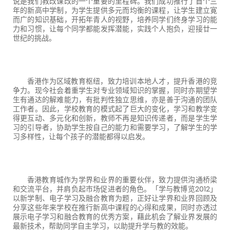
说是我们教改课改的一个重要的里程碑。我们成功推行了首个三
年的新高中学制，为学生提供多元而均衡的课程，让学生建立寛
而广的知识基础，开拓年青人的视野，培养同学们终身学习的能
力和习惯，让每个同学都能发挥潜能，实践个人抱负，迎接廿一
世纪的挑战。
香港作为区域教育枢纽，致力培训本地人才，提升香港的竞
争力。现今社会着重学生对专业领域知识的掌握，同时亦期望学
生有通达的解难能力，有批判性独立思维，亦是善于沟通的团队
工作者。因此，学校教育的模式起了巨大的变化，学习和教学变
得更互动、多元化和创新，教师不再是知识传递者，而是学生学
习的引导者，协助学生按自己的能力和需要学习，了解学生的学
习多样性，让每个孩子的潜能都得以启发。
香港教育城作为学界和业界的重要伙伴，致力提供沟通桥梁
和交流平台，并肩负起巿场促进者的角色。「学与教博览
2012
」
以新学制、电子学习及融合教育为题，正好让学界和业界回顾及
分享这些年来学校在推行新高中课程的心得和成果，同时亦透过
展示电子学习和融合教育的优秀方案，藉此机会了解业界发展的
最新技术，帮助同学自主学习，以助提升学与教的效能。