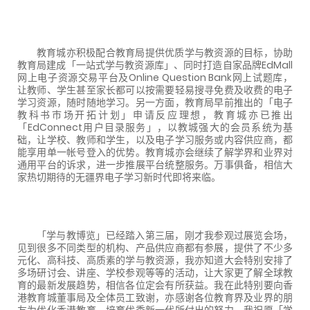
教育城亦积极配合教育局提供优质学与教资源的目标，协助
教育局建成「一站式学与教资源库」、同时打造自家品牌EdMall
网上电子资源交易平台及Online Question Bank网上试题库，
让教师、学生甚至家长都可以按需要轻易搜寻免费及收费的电子
学习资源，随时随地学习。另一方面，教育局早前推出的「电子
教科书巿场开拓计划」申请反应理想，教育城亦已推出
「
EdConnect
用户目录服务」，以教城强大的会员系统为基
础，让学校、教师和学生，以及电子学习服务或内容供应商，都
能享用单一帐号登入的优势。教育城亦会继续了解学界和业界对
通用平台的诉求，进一步推展平台统整服务。万事俱备，相信大
家热切期待的无疆界电子学习新时代即将来临。
「学与教博览」已经踏入第三届，刚才我参观过展览会场，
见到很多不同类型的机构、产品供应商都有参展，提供了不少多
元化、高科技、高质素的学与教资源，我亦知道大会特别安排了
多场研讨会、讲座、学校参观等等的活动，让大家更了解全球教
育的最新发展趋势，相信各位定会有所获益。我在此特别要向香
港教育城董事局及全体员工致谢，亦感谢各位教育界及业界的朋
友为优化香港教育、培育优秀新一代所付出的努力。我祝愿「学