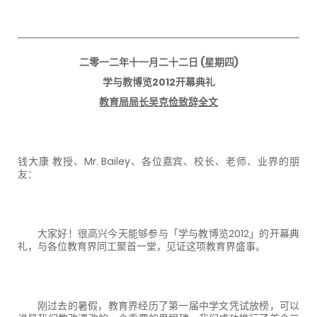
二零一二年十一月二十二日
(
星期四
)
学与教博览
2012
开幕典礼
教育局局长吴克俭
致辞
全文
钱大康
教授、Mr. Bailey、各位嘉宾、校长、老师、业界的朋
友：
大家好！很高兴今天能够参与「学与教博览
2012
」的开幕典
礼，与各位教育界同工聚首一堂，见证这项教育界盛事。
刚过去的暑假，教育界经历了第一届中学文凭试放榜，可以