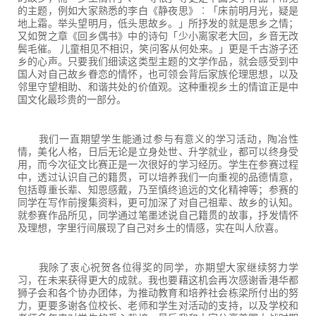
的主题，例如大家熟悉的李白《静夜思》︰「床前明月光，疑是
地上霜。举头望明月，低头思故乡。」所抒发的就是思乡之情；
又如贺之章《回乡偶书》中的诗句「少小离家老大回，乡音无改
鬓毛催。 儿童相见不相识，笑问客从何处来。」更是千古游子还
乡的心声。只要我们细读这类型主题的文学作品，就会感受到中
国人对自己故乡眷恋的情怀，也可领会背后家族伦理思想，以及
邻里守望相助、和谐共处的价值观。这种重视乡土的情谊正是中
国文化最珍贵的一部分。
我们一直期望学生能通过参与有意义的学习活动，陶冶性
情，美化人格，日后无论是立身处世、升学就业，都可以终身受
用，而今次征文比赛正是一次很好的学习经历。学生在参赛过程
中，透过认识自己的籍贯，可以培养我们一向重视的品德情意，
包括尊重长辈、知恩感戴，乃至慎终追远的文化精神等；参赛的
同学在写作前搜集资料，更可加深了对自己祖辈、故乡的认知。
就参赛作品所见，同学通过笔墨述说自己籍贯的故事，抒发情怀
及理想，字里行间展现了自己对乡土的情感，实在叫人欣喜。
我除了衷心祝贺各位得奖的同学，亦期望大家继续努力学
习，在未来获得更大的成就。我也要藉这机会再次感谢香港华都
狮子会和各个协办团体，为推动教育和培养社会栋梁所付出的努
力，更要多谢各位校长、老师和学生对活动的支持，以及学校和