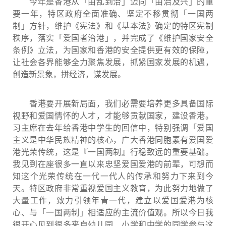
今年是香港从「由乱到治」迈向「由治及兴」的重
要一年，特区政府全面准确、坚定不移贯彻「一国两
制」方针，维护《宪法》和《基本法》确定的特区宪制
秩序，落实「爱国者治港」，并完成了《维护国家安全
条例》立法，为国家和香港的安全提供更有效的保障，
让社会各界能够全力聚焦发展，抓紧国家发展的机遇，
创造新景象，拼经济，谋发展。
香港要开展新局面，我们必需要培养更多具备国际
视野和爱国情怀的人才，才能够贡献国家，建设香港。
习主席在去年给香港中学生的回信中，特别强调「爱国
主义是中华民族精神的核心，广大香港同胞素有爱国爱
港光荣传统，这是『一国两制』行稳致远的重要基础。
我见到在座很多一直以来忠坚爱国爱港的前辈，可想而
知这个光荣传统在一代一代人的传承和努力下来到今
天。特区政府非常重视爱国主义教育，为此努力地做了
大量工作，致力引领年青一代，建立以爱国爱港为核
心、与「一国两制」相适应的主流价值观。所以今日我
很开心见到很多来自幼儿园、小学和中学的同学参与这