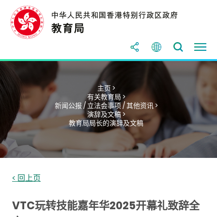
主页 >
有关教育局 >
新闻公报 / 立法会事项 / 其他资讯 >
演辞及文稿 >
教育局局长的演辞及文稿
< 回上页
VTC玩转技能嘉年华2025开幕礼致辞全