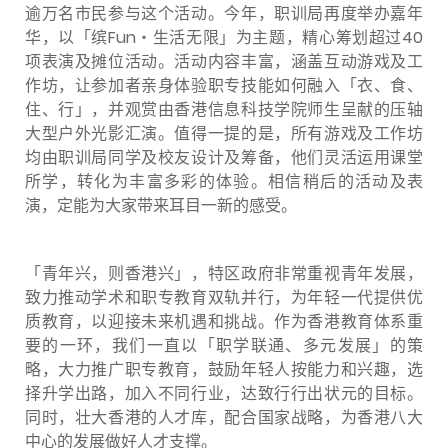
逾万名市民参与这个活动。今年，职训局再度举办嘉年
华，以「缤Fun‧生活无限」为主题，精心筹划超过40
项表演及摊位活动。活动内容丰富，涵盖互动游戏及工
作坊，让参加者亲身体验职专技能如何融入「衣、食、
住、行」，并观赏由香港信息科技学院师生呈献的压轴
大型户外光影汇演。值得一提的是，所有游戏及工作坊
均由职训局同学及校友设计及筹备，他们灵活运用课堂
所学，转化为丰富多彩的体验。相信稍后的活动及表
演，定能为大家带来耳目一新的感受。
「青年兴，则香港兴」，特区政府非常重视青年发展，
致力推动学术和职专教育双轨并行，为年轻一代提供优
质教育，以迎接未来机遇和挑战。作为香港教育体系重
要的一环，我们一直以「职学联通、多元发展」的策
略，大力推广职专教育，鼓励年轻人按能力和兴趣，选
择升学出路，加入不同行业，达致行行出状元的目标。
同时，壮大香港的人才库，配合国家战略，为香港八大
中心的发展做好人才支撑。