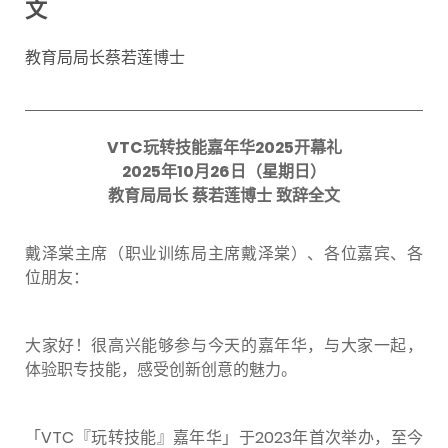
文
教育局局长蔡若莲博士
VTC
玩转技能嘉年华
2025
开幕礼
2025
年
10
月
26
日（星期日）
教育局局长
蔡若莲博士
致辞全文
戴泽棠主席（职业训练局主席戴泽棠）、各位嘉宾、各
位朋友：
大家好！很高兴能够参与今天的嘉年华，与大家一起，
体验职专技能，感受创新创意的魅力。
「VTC『玩转技能』嘉年华」于2023年首次举办，至今