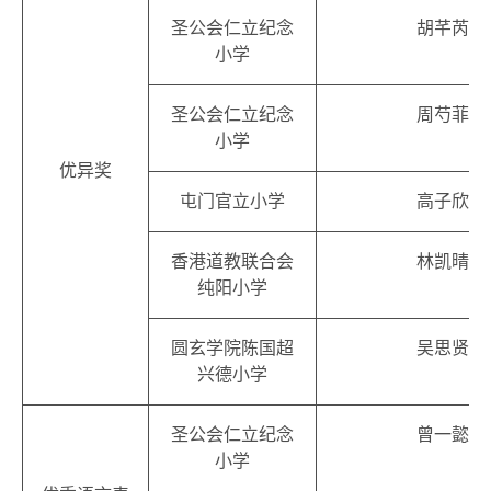
圣公会仁立纪念
胡芊芮
小学
圣公会仁立纪念
周芍菲
小学
优异奖
屯门官立小学
高子欣
香港道教联合会
林凯晴
纯阳小学
圆玄学院陈国超
吴思贤
兴德小学
圣公会仁立纪念
曾一懿
小学