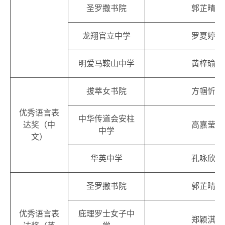
圣罗撒书院
郭芷晴
龙翔官立中学
罗夏婷
明爱马鞍山中学
黄梓瑜
拔萃女书院
方帼忻
优秀语言表
中华传道会安柱
达奖（中
高嘉莹
中学
文）
华英中学
孔咏欣
圣罗撒书院
郭芷晴
优秀语言表
庇理罗士女子中
郑颖淇