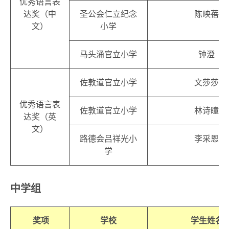
优秀语言表
达奖（中
圣公会仁立纪念
陈映蓓
文）
小学
马头涌官立小学
钟澄
佐敦道官立小学
文莎莎
优秀语言表
佐敦道官立小学
林诗瞳
达奖（英
文）
路德会吕祥光小
李采恩
学
中学组
奖项
学校
学生姓名