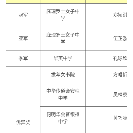
庇理罗士女子中
冠军
郑颖淇
学
庇理罗士女子中
亚军
伍芷漩
学
季军
华英中学
孔咏欣
拔萃女书院
方帼忻
中华传道会安柱
吴梓荥
中学
何明华会督银禧
黄巧咏
中学
优异奖