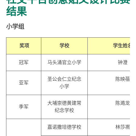
结果
小学组
奖项
学校
学生姓名
冠军
马头涌官立小学
钟澄
圣公会仁立纪念
陈映蓓
亚军
小学
大埔崇德黄建常
陈澔龙
季军
纪念学校
嘉诺撒培德学校
林莎凞