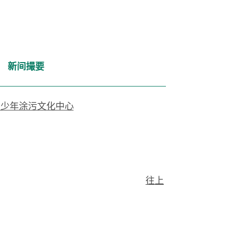
新间撮要
青少年涂污文化中心
往上