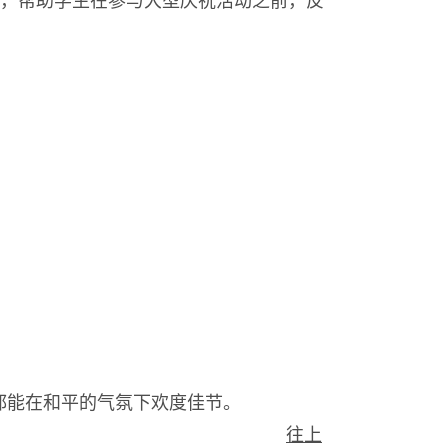
，帮助学生在参与大型庆祝活动之前，反
。
都能在和平的气氛下欢度佳节。
往上