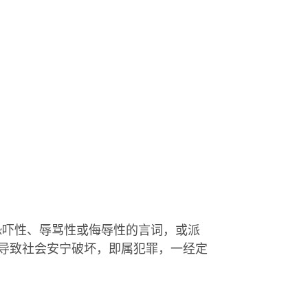
恐吓性、辱骂性或侮辱性的言词，或派
导致社会安宁破坏，即属犯罪，一经定