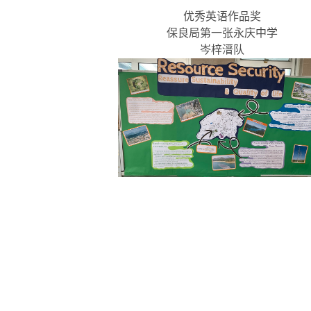
优秀英语作品奖
保良局第一张永庆中学
岑梓溍队