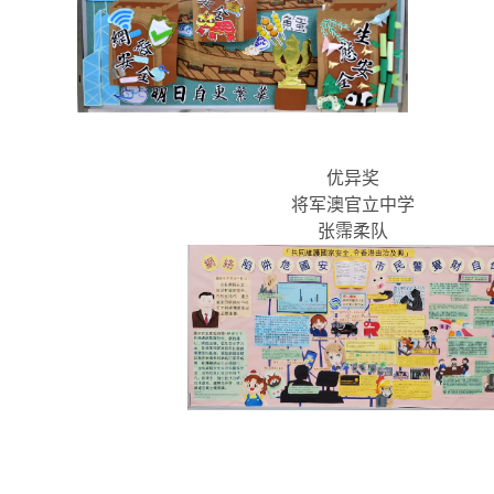
优异奖
将军澳官立中学
张霈柔队