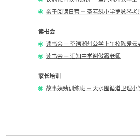
亲子阅读日营 — 圣若瑟小学罗咏琴老
读书会
读书会 — 荃湾潮州公学上午校陈爱云
读书会 — 汇知中学谢傲霜老师
家长培训
故事姨姨训练班 — 天水围循道卫理小