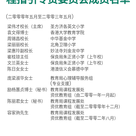
(二零零零年五月至二零零三年五月)
梁伟才校长（主席）
圣方济各英文小学
袁文得博士
香港大学教育学院
周锡昌校长
中华基金中学
梁丽丽校长
北角卫理小学
梁惠玲副校长
妙法寺刘金龙中学
崔桂琼主任
保良局朱正贤小学（上午校）
文兰英女士
保良局朱正贤小学（上午校）
陈日女女士
港澳信义会慕德中学
庞梁淑华女士
教育局心理辅导服务组
(专业支援)
励杨蕙贞博士（秘书）
教育局课程发展处
资优教育组（由二零零一年一月起）
陈丽君女士（秘书）
教育局课程发展处
资优教育组（截至二零零零年十二月）
容家驹先生
教育局课程发展处
资优教育组（截至二零零二年八月）