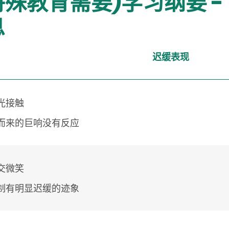
教育需要)学习纲要 - 
息
迟缓表现
光接触
而来的巨响没有反应
交微笑
制有明显迟缓的迹象