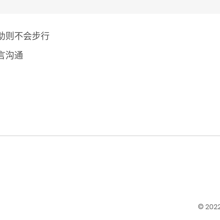
助则不会步行
言沟通
© 20