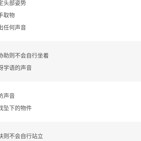
定头部姿势
手取物
出任何声音
协助则不会自行坐着
呀学语的声音
仿声音
找坠下的物件
扶则不会自行站立