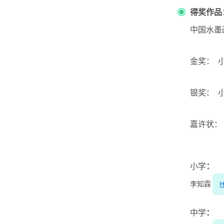
得奖作品
中国水
金奖： 
银奖： 
嘉许状：
小学
：
李知霖
中学
：