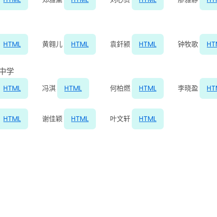
HTML
黄翱儿
HTML
袁釺颍
HTML
钟牧歌
HT
 中学
HTML
冯淇
HTML
何柏燃
HTML
李晓盈
HT
HTML
谢佳颖
HTML
叶文轩
HTML