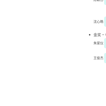
沈心皓
金奖 –
朱家仪
王俊杰