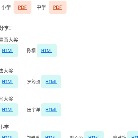
 小学
PDF
中学
PDF
分享：
墨画大奖
HTML
陈樱
HTML
法大奖
HTML
罗筠颐
HTML
术大奖
HTML
田宇洋
HTML
 小学
HTML
郑雅薰
HTML
刘心贤
HTML
廖雅静
HT