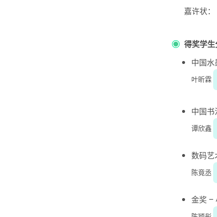
嘉许状：
得奖学生
中国水
叶昕霖
中国书
谭欣鑫
数码艺
陈竟丞
金奖 –
陈颖彤