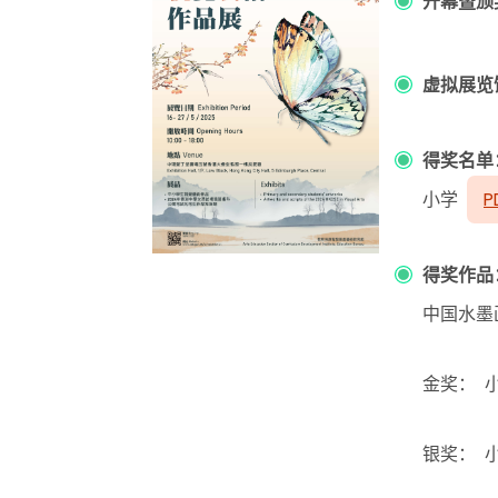
开幕暨颁
虚拟展览
得奖名单
小学
P
得奖作品
中国水
金奖
： 
银奖： 