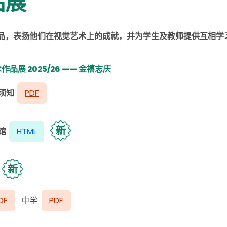
品展
品，表扬他们在视觉艺术上的成就，并为学生及教师提供互相学
品展 2025/26 —— 金禧志庆
须知
PDF
新
馆
HTML
新
DF
中学
PDF