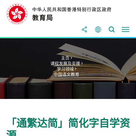
主页 >
课程发展及支援 >
学习领域 >
中国语文教育
「通繁达简」简化字自学资
源