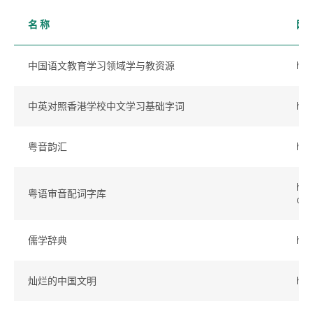
名 称
网
中国语文教育学习领域学与教资源
htt
中英对照香港学校中文学习基础字词
htt
粤音韵汇
htt
htt
粤语审音配词字库
ca
儒学辞典
htt
灿烂的中国文明
htt