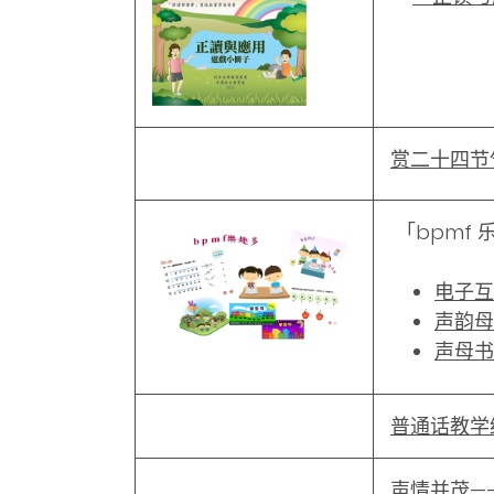
赏二十四节
「bpmf
电子互
声韵母
声母书
普通话教学
声情并茂—