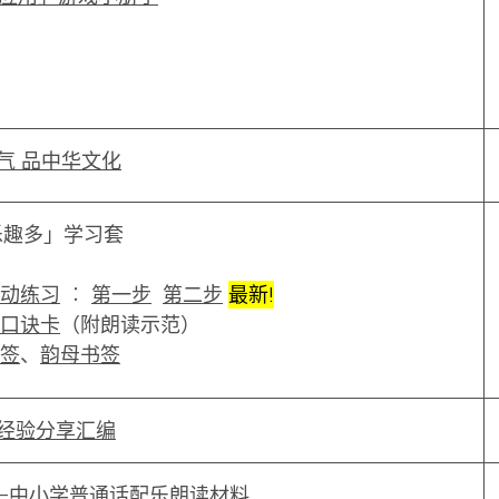
气 品中华文化
 乐趣多」学习套
动练习
︰
第一步
第二步
最新!
口诀卡
（附朗读示范）
签
、
韵母书签
经验分享汇编
—中小学普通话配乐朗读材料