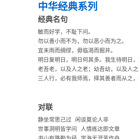
中华经典系列
经典名句
敏而好学，不耻下问。
勿以善小而不为，勿以恶小而为之。
宜未雨而绸缪，毋临渴而掘井。
明日复明日，明日何其多。我生待明日，
老吾老，以及人之老；幼吾幼，以及人之
三人行，必有我师焉，择其善者而从之，
对联
静坐常思己过 闲谈莫论人非
世事洞明皆学问 人情练达即文章
书山有路勤为径 学海无涯苦作舟