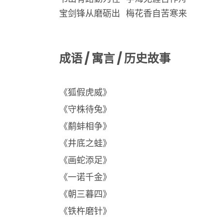
宝剑锋从磨砺出 梅花香自苦寒来
成语 / 寓言 / 历史故事
《狐假虎威》
《守株待兔》
《鹬蚌相争》
《井底之蛙》
《画蛇添足》
《一诺千金》
《朝三暮四》
《铁杵磨针》