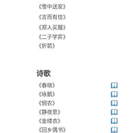
《雪中送炭》
《言而有信》
《郑人买履》
《二子学弈》
《折箭》
诗歌
《春晓》
《咏鹅》
《悯农》
《静夜思》
《金缕衣》
《回乡偶书》