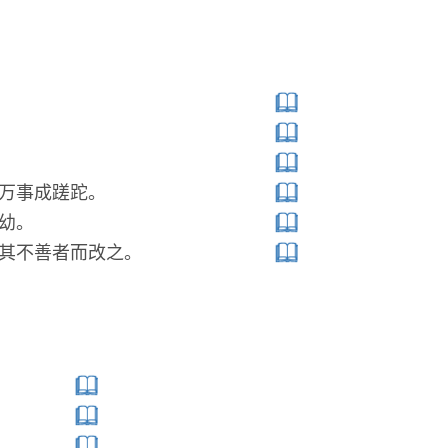
万事成蹉跎。
幼。
其不善者而改之。