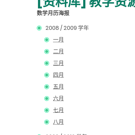
[资料库] 教学资
数学月历海报
2008 / 2009 学年
一月
二月
三月
四月
五月
六月
七月
八月