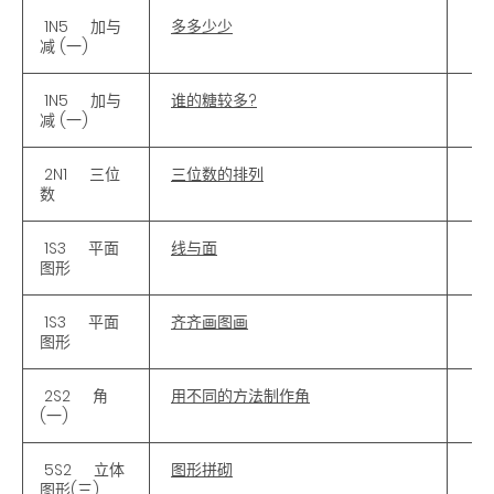
1N5 加与
多多少少
减 (一)
1N5 加与
谁的糖较多?
减 (一)
2N1 三位
三位数的排列
数
1S3 平面
线与面
图形
1S3 平面
齐齐画图画
图形
2S2 角
用不同的方法制作角
(一)
5S2 立体
图形拼砌
图形(三)