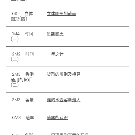
6S1 立体
立体图形的截面
图形(四)
1M4 时间
星期和天
(一)
2M2 时间
一年之计
(二)
2M3 香港
货币的辨别及换算
通用的货币
(二)
3M3 容量
谁的水壶容量最大
6M3 速率
速率的认识