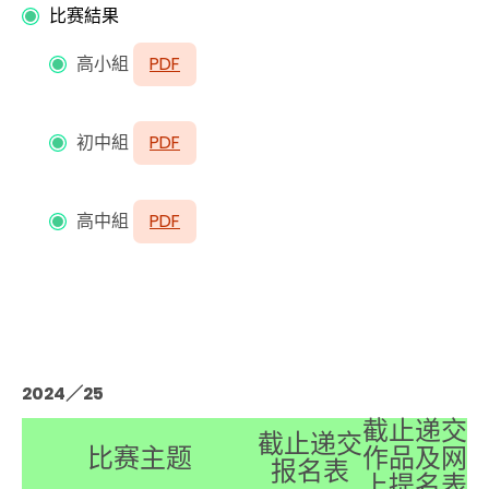
比
赛
結果
高小組
PDF
初中組
PDF
高中組
PDF
2024／25
截止递交
截止递交
比赛主题
作品及网
报名表
上提名表