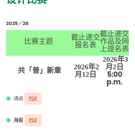
2025／26
截止递交
截止递交
比赛主题
作品及网
报名表
上提名表
2026
年3
2026
年2
月2
日
共「普」新章
5:00
月12
日
p.m.
通函
PDF
海报
PDF