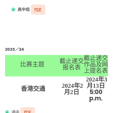
高中组
PDF
2023／24
截止递交
截止递交
比赛主题
作品及网
报名表
上提名表
2024
年3
2024
年2
月13
日
香港交通
5:00
月2
日
p.m.
通函
PDF