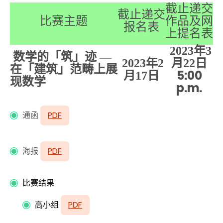
截止递交
截止递交
比赛主题
作品及网
报名表
上提名表
2023
年3
数学的「筑」迹 —
2023
年2
月22
日
在「建筑」范畴上展
5:00
月17
日
现数学
p.m.
通函
PDF
海报
PDF
比赛结果
高小组
PDF