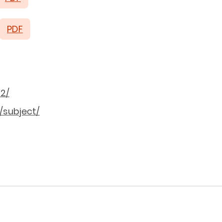
PDF
22/
/subject/