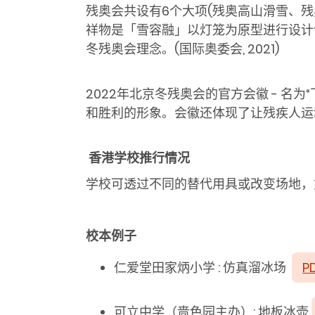
残奥会共设有
6
个大项
(
残奥高山滑雪、残
祥物是「雪容融」以灯笼为原型进行设计
冬残奥会理念。
(国际奥委会
, 2021)
2022年北京冬残奥会的官方会徽
-
名为
“
和胜利的形象。会徽还体现了让残疾人运
香港学校推行情况
学校可透过不同的替代用具或改变场地，
校本例子
仁爱堂田家炳小学 : 仿真溜冰场
P
可立中学（啬色园主办）: 地板冰壶