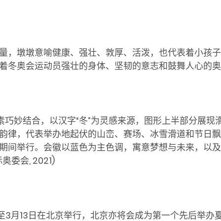
量，墩墩意喻健康、强壮、敦厚、活泼，也代表着小孩子
着冬奥会运动员强壮的身体、坚韧的意志和鼓舞人心的奥
素巧妙结合，以汉字
“
冬
”
为灵感来源，图形上半部分展现
韵律，代表举办地起伏的山峦、赛场、冰雪滑道和节日飘
期间举行。会徽以蓝色为主色调，寓意梦想与未来，以及
际奥委会
, 2021)
日至3月13日在北京举行，北京亦将会成为第一个先后举