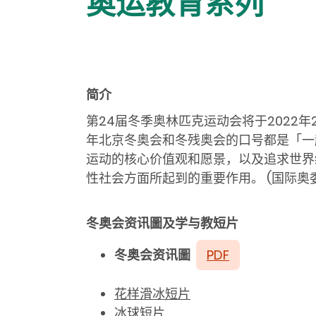
奥运教育系列
简介
第
24
届冬季奥林匹克运动会将于
2022
年
年北京冬奥会和冬残奥会的口号都是「一
运动的核心价值观和愿景，以及追求世界
性社会方面所起到的重要作用。
(国际奥
冬奥会资讯圖
及
学与教
短片
冬奥会资讯圖
PDF
花样滑冰短片
冰球短片