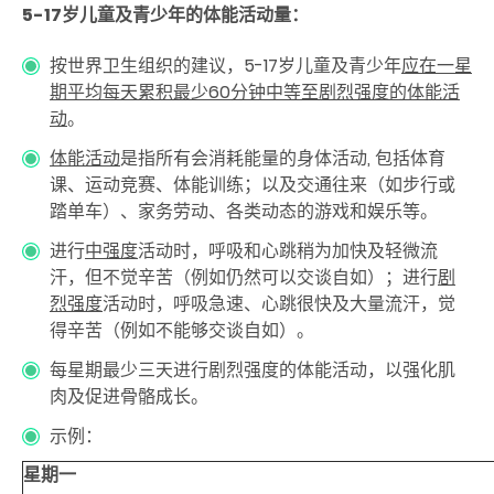
5-17
岁儿童及青少年的体能活动量：
按世界卫生组织的建议，5-17岁儿童及青少年
应在一星
期平均每天累积最少60分钟中等至剧烈强度的体能活
动
。
体能活动
是指所有会消耗能量的身体活动, 包括体育
课、运动竞赛、体能训练；以及交通往来（如步行或
踏单车）、家务劳动、各类动态的游戏和娱乐等。
进行
中强度
活动时，呼吸和心跳稍为加快及轻微流
汗，但不觉辛苦（例如仍然可以交谈自如）；进行
剧
烈强度
活动时，呼吸急速、心跳很快及大量流汗，觉
得辛苦（例如不能够交谈自如）。
每星期最少三天进行剧烈强度的体能活动，以强化肌
肉及促进骨骼成长。
示例：
星期一