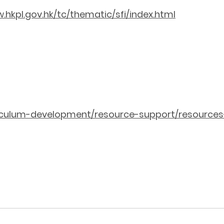
w.hkpl.gov.hk/tc/thematic/sfi/index.html
riculum-development/resource-support/resources