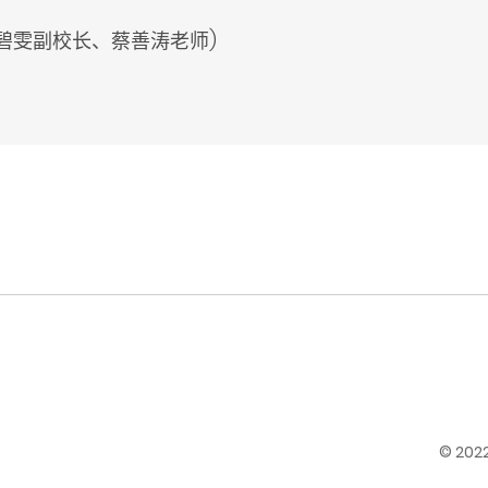
碧雯副校长、蔡善涛老师)
© 20