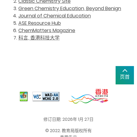
Classic Chemistry Site
Green Chemistry Education, Beyond Benign
Journal of Chemical Education
ASE Resource Hub
ChemMatters Magazine
科言, 香港科技大学
页首
修订日期: 2026年 1月 27日
© 2022. 教育局版权所有