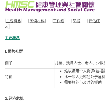
[
主要概念
]
[
阅读材料
]
[
工作纸
]
[
简报
]
[
评估练
习
]
主要概念
1. 弱势社群
例子
儿童、残障人士、老人、少数
难以运用个人资源(
包括
特征
比一般人更容易处于危
需要额外与及时的援助
2. 经济危机