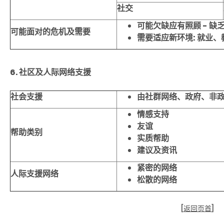
社交
可能欠缺应有照顾
-
缺
可能面对的危机
及需
要
需要适应新环境
:
就业、
6. 社区及人际网络支援
社会支援
由社群网络、政府、非
情感支持
友谊
帮助类别
实质帮助
建议及资讯
紧密的网络
人际支援网络
松散的网络
[
返回页首
]