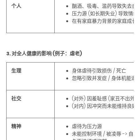
个人
酗酒、吸毒、滥药导致失去自
压力源 (如长期失业) 导致情绪
在有家庭暴力背景的家庭成长
3. 对全人健康的影响
(
例子：虐老
)
生理
身体虐待引致损伤
/
死亡
忽略引致并发症
/
身体机能退
社交
(对外) 因羞耻感 (家丑不出外
(对内) 因冲突而未能维持良好
精神
虐待为压力源
未能控制环境 / 被凌辱 -> 自尊