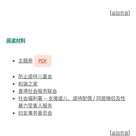
[
返回页首
]
阅读材料
主题册
PDF
防止虐待儿童会
和谐之家
香港社会服务联会
社会福利署 ─ 支援虐儿、虐待配偶
/
同居情侣及性
暴力受害人服务
妇女事务委员会
[
返回页首
]