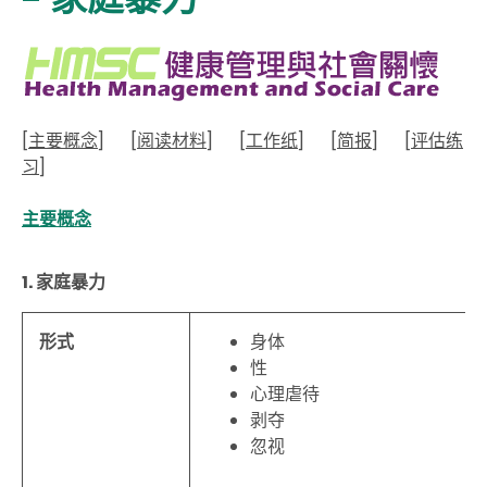
[
主要概念
]
[
阅读材料
]
[
工作纸
]
[
简报
]
[
评估练
习
]
主要概念
1. 家庭暴力
形式
身体
性
心理虐待
剥夺
忽视