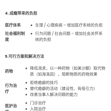
4. 成瘾带来的负担
医疗
体系
生理
/
心理疾病 – 增加医疗系统的负担
社会
福
利
制
行为问题
/
社会问题 – 增加社会关怀系
度
统的负担
5.可行方案和解决方法
降低渴求，以一种药物（如美沙酮）取代物
药物
质（如海洛因），阻断物质的药物效果
拒绝瘾癖的技巧
行为治
替代瘾癖的活动（建设性、有吸引力）
疗
改善当事人解决问题的能力
门诊治疗
医护治
入院治疗