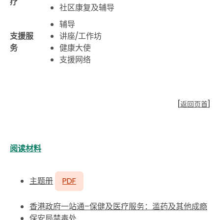
疗
社区康复及辅导
辅导
支援服
讲座
/
工作坊
务
健康大使
支援网络
[
返回页首
]
阅读材料
主题册
PDF
香港政府一站通–保健及医疗服务：滥药及其他成瘾
保安局禁毒处