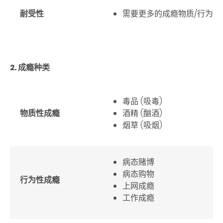
耐受性
需要更多的成瘾物质
/
行为以
2. 成瘾种类
毒品
(
吸毒
)
物质性成瘾
酒精
(
酗酒
)
烟草
(
吸烟
)
病态赌博
病态购物
行为性成瘾
上网成瘾
工作成瘾