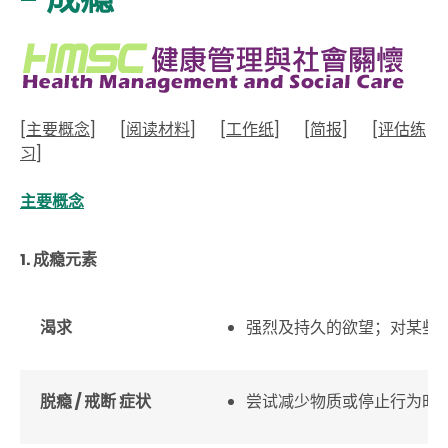
[
主要概念
]
[
阅读材料
]
[
工作纸
]
[
简报
]
[
评估练
习
]
主要概念
1. 成瘾元素
渴求
强烈及持久的欲望；对某些
脱瘾
/
戒断 症状
尝试减少物质或停止行为时