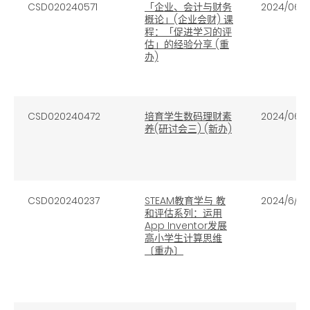
CSD020240571
「企业、会计与财务
2024/06/1
概论」(企业会财) 课
程：「促进学习的评
估」的经验分享 (重
办)
CSD020240472
培育学生数码理财素
2024/06/
养(研讨会三) (新办)
CSD020240237
STEAM教育学与 教
2024/6/4
和评估系列：运用
App Inventor发展
高小学生计算思维
〔重办〕