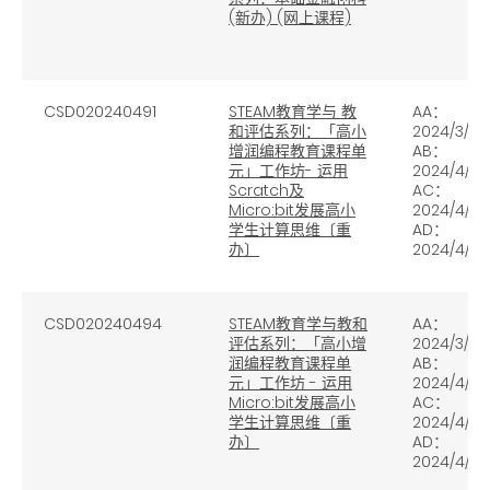
(新办) (网上课程)
CSD020240491
STEAM教育学与 教
AA：
和评估系列：「高小
2024/3/22
增润编程教育课程单
AB
：
元」工作坊
-
运用
2024/4/5
Scratch
及
AC：
Micro:bit
发展高小
2024/4/16
学生计算思维〔重
AD
：
办〕
2024/4/23
CSD020240494
STEAM教育学与教和
AA：
评估系列：「高小增
2024/3/2
润编程教育课程单
AB：
元」工作坊 - 运用
2024/4/11
Micro:bit发展高小
AC：
学生计算思维〔重
2024/4/17
办〕
AD：
2024/4/25