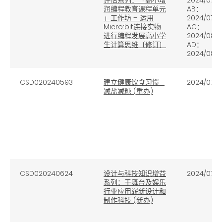
润编程教育课程单元
AB：
」工作坊 – 运用
2024/07/
Micro:bit连接实物
AC：
进行编程发展高小学
2024/08/
生计算思维〔修订〕
AD：
2024/08/1
CSD020240593
建立健康饮食习惯
-
2024/07/17
减盐减糖
(
重办
)
CSD020240624
设计与科技知识增益
2024/07/1
系列：于舞台及娱乐
行业应用崭新设计和
制作科技 (新办)