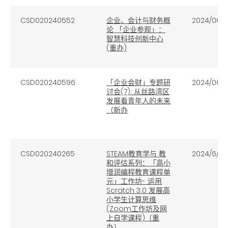
CSD020240552
企业、会计与财务概
2024/06/
论 「企业参观」：
智慧科技创新中心
(重办)
CSD020240596
「企业会财」专题研
2024/06/
讨会(7): 从丝路湾区
发展看青年人的未来
（新办
CSD020240265
STEAM教育学与 教
2024/6/24
和评估系列：「高小
增润编程教育课程单
元」工作坊- 运用
Scratch 3.0 发展高
小学生计算思维
(Zoom工作坊及网
上自学课程)〔重
办〕