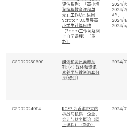
评估系列：「高小增
2024/1/29
润编程教育课程单
2024/2/19
元」工作坊– 运用
AB
：
Scratch 3.0
发展高
2024/4/1
小学生计算思维
2024/5/3
（
Zoom
工作坊及网
上自学课程）〔重
办〕
CSD020230600
媒体和资讯素养系
2024/01/31
列: (4) 媒体和资讯
素养学与教资源套分
享(修订)
CSD020240114
RCEP 为香港带来的
2024/01/3
挑战与机遇─ 企业、
会计与财务概论（网
上课程）（新办）