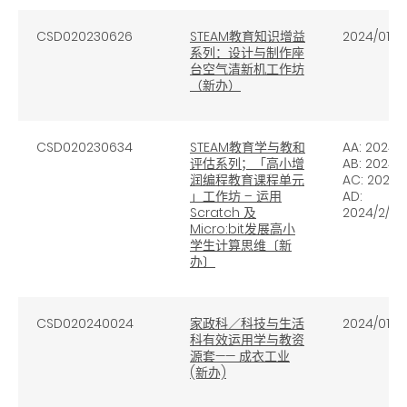
CSD020230626
STEAM教育知识增益
2024/01/3
系列：设计与制作座
台空气清新机工作坊
（新办）
CSD020230634
STEAM教育学与教和
AA: 2024/1
评估系列；「高小增
AB: 2024/2
润编程教育课程单元
AC: 2024/2
」工作坊 – 运用
AD:
Scratch 及
2024/2/28
Micro:bit发展高小
学生计算思维〔新
办〕
CSD020240024
家政科／科技与生活
2024/01/2
科有效运用学与教资
源套—— 成衣工业
(新办)