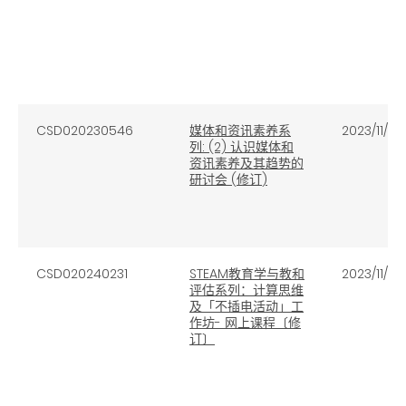
CSD020230546
媒体和资讯素养系
2023/11/15
列
: (2)
认识媒体和
资讯素养及其趋势的
研讨会
(
修订
)
CSD020240231
STEAM教育学与教和
2023/11/14
评估系列：计算思维
及「不插电活动」工
作坊- 网上课程〔修
订〕