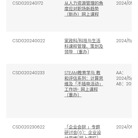
CSD020240172
从人力资源管理的角
2024/05/1
度应对职场新趋势
（新办）网上课程
CSD020240022
家政科/科技与生活
2024/5/13
科课程管理、策划及
领导 （重办)
CSD020240233
STEAM教育学与 教
AA
：
和评估系列：计算思
2024/5/7
维及「不插电活动」
AB
：
2024/
工作坊- 网上课程
〔重办〕
CSD020230622
「企业会财 」专题
2024/05/0
研讨会(6)：企业设
计思维(网上课程)