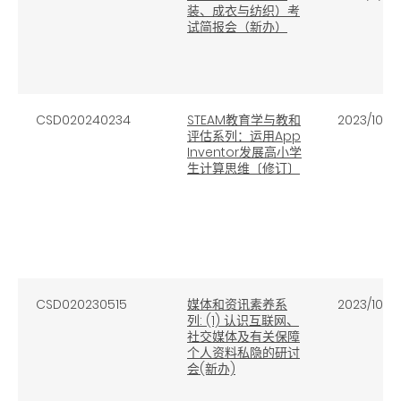
装、成衣与纺织）考
试简报会（新办）
CSD020240234
STEAM教育学与教和
2023/10/31
评估系列：运用App
Inventor发展高小学
生计算思维〔修订〕
CSD020230515
媒体和资讯素养系
2023/10/31
列: (1) 认识互联网、
社交媒体及有关保障
个人资料私隐的研讨
会(新办)