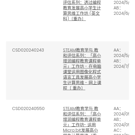
评估系列：透过编程
2024/5/30
教育发展高小学生计
AB
：
算思维工作坊
(
英文
2024/6/20
科
)
〔重办〕
CSD020240243
STEAM教育学与 教
AA：
和评估系列：「高小
2024/5/24
增润编程教育课程单
AB
：
元」工作坊
-
在电脑
2024/7/12
课堂运用图像化程式
语言工具发展高小学
生计算思维
-
网上课
程〔 重办〕
CSD020240550
STEAM教育学与 教
AA：
和评估系列：「高小
2024/05/
增润编程教育课程单
AB：
元」工作坊- 运用
2024/05/
Micro:bit发展高小
AC：