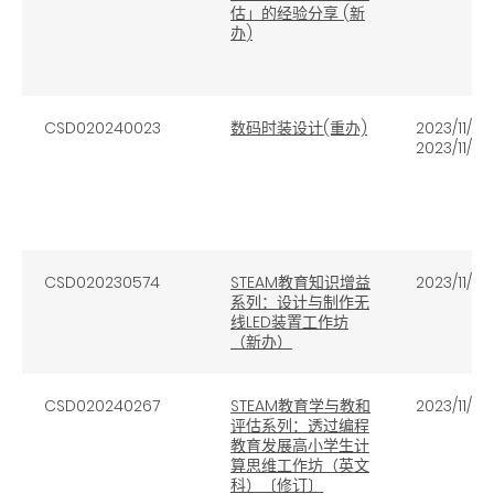
估」的经验分享
(
新
办
)
CSD020240023
数码时装设计(重办)
2023/11/30
2023/11/30
CSD020230574
STEAM教育知识增益
2023/11/29
系列：设计与制作无
线LED装置工作坊
（新办）
CSD020240267
STEAM教育学与教和
2023/11/28
评估系列：透过编程
教育发展高小学生计
算思维工作坊（英文
科）〔修订〕