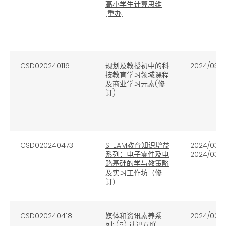
高小学生计算思维
[重办]
CSD020240116
规划及教授初中的科
2024/03/11
技教育学习领域课程
及商业学习元素(修
订)
CSD020240473
STEAM教育知识增益
2024/03/0
系列：电子零件及电
2024/03/2
路基础的学与教策略
及实习工作坊（修
订）
CSD020240418
媒体和资讯素养系
2024/02/2
列: (5) 认识互联