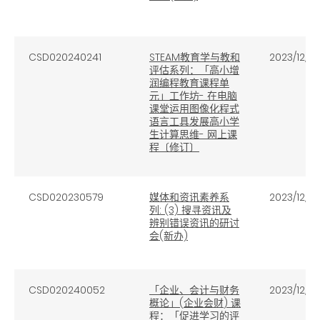
CSD020240241
STEAM教育学与教和
2023/12/7
评估系列：「高小增
润编程教育课程单
元」工作坊- 在电脑
课堂运用图像化程式
语言工具发展高小学
生计算思维- 网上课
程〔修订〕
CSD020230579
媒体和资讯素养系
2023/12/07
列: (3) 搜寻资讯及
辨别错误资讯的研讨
会(新办)
CSD020240052
「企业、会计与财务
2023/12/01
概论」
(
企业会财
)
课
程：「促进学习的评