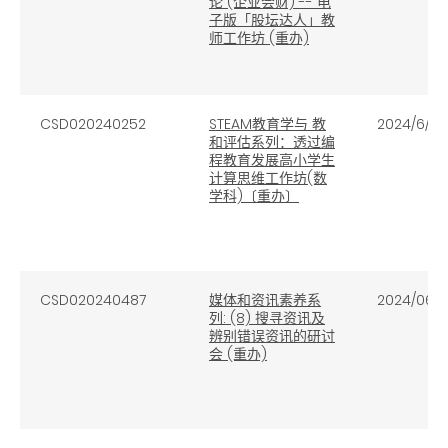
论 (企业会财) -- 电
⼦版「股坛达⼈」教
师⼯作坊 (重办)
CSD020240252
STEAM教育学与 教
2024/6/14
和评估系列：透过编
程教育发展高小学生
计算思维工作坊(数
学科)〔重办〕
CSD020240487
媒体和资讯素养系
2024/06/1
列: (8) 搜寻资讯及
辨别错误资讯的研讨
会 (重办)