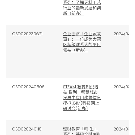
系列：了解牙科工艺
行业的最新发展和创
新（新办）
CSD020230621
企业会财「企业家故
2024/04/11
事」：一位成为大湾
区超级联系人的平民
领袖（新办）
CSD020240506
STEAM 教育知识增
2024/03/2
益 系列︰智慧城市
发展中应用建筑信息
模拟(BIM)科技网上
研讨会(新办)
CSD020240118
理财教育「师 生」
2024/03/2
系列：基础金融创科