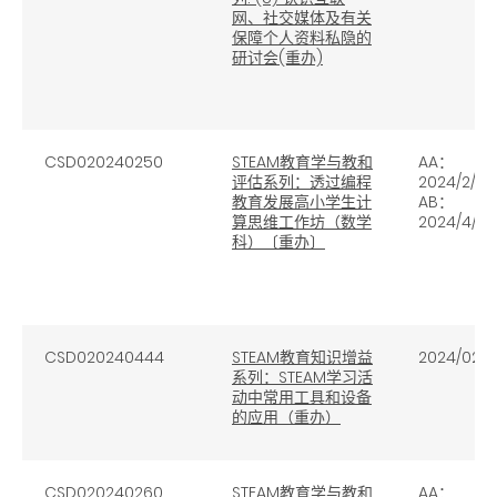
网、社交媒体及有关
保障个人资料私隐的
研讨会(重办)
CSD020240250
STEAM教育学与教和
AA：
评估系列：透过编程
2024/2/2
教育发展高小学生计
AB：
算思维工作坊（数学
2024/4/26
科）〔重办〕
CSD020240444
STEAM教育知识增益
2024/02/2
系列：STEAM学习活
动中常用工具和设备
的应用（重办）
CSD020240260
STEAM教育学与教和
AA：