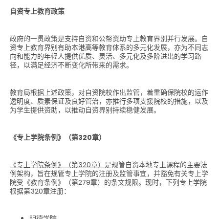
自资专上教育政策
政府的一贯政策是支持自资和公帑资助专上教育界别并行发展。自
资专上教育界别有助本港高等教育体系的多元化发展，亦为不同志
向和能力的年轻人提供优质、灵活、多元化及多阶进出的学习路
径，以满足经济不断变化所带来的需求。
教育局根据上述政策，对自资院校作出监管，着重确保院校的运作
透明度、质素保证及良好管治，亦推行多项支援院校的措施，以及
为学生提供资助，以推动自资界别持续稳健发展。
《专上学院条例》（第
320
章）
《专上学院条例》（第320章）
是规管自资本地专上课程的主要法
例架构，旨在规管专上学院的注册及监管事宜，并豁免有关专上学
院受《教育条例》（第279章）的条文规限。现时，下列专上学院
根据第320章注册：
明德学院