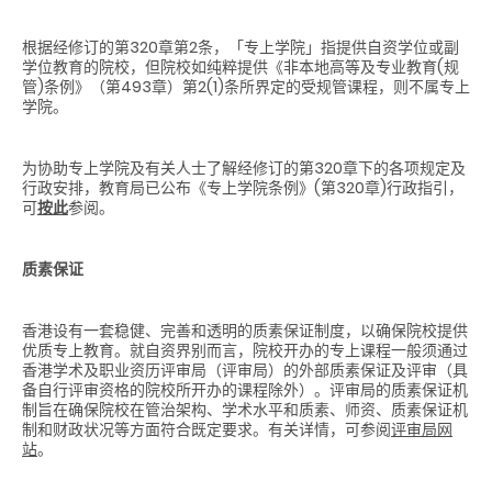
根据经修订的第320章第2条，「专上学院」指提供自资学位或副
学位教育的院校，但院校如纯粹提供《非本地高等及专业教育(规
管)条例》（第493章）第2(1)条所界定的受规管课程，则不属专上
学院。
为协助专上学院及有关人士了解经修订的第320章下的各项规定及
行政安排，教育局已公布《专上学院条例》(第320章)行政指引，
可
按此
参阅。
质素保证
香港设有一套稳健、完善和透明的质素保证制度，以确保院校提供
优质专上教育。就自资界别而言，院校开办的专上课程一般须通过
香港学术及职业资历评审局（评审局）的外部质素保证及评审（具
备自行评审资格的院校所开办的课程除外）。评审局的质素保证机
制旨在确保院校在管治架构、学术水平和质素、师资、质素保证机
制和财政状况等方面符合既定要求。有关详情，可参阅
评审局网
站
。