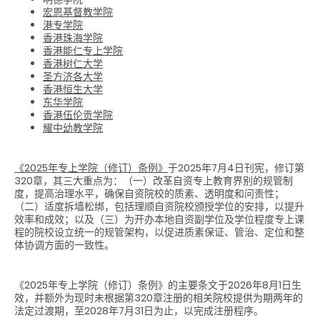
宏恩基督教学院
港专学院
香港珠海学院
香港能仁专上学院
香港树仁大学
圣方济各大学
香港恒生大学
东华学院
香港伍伦贡学院
耀中幼教学院
《2025年专上学院（修订）条例》
于2025年7月4日刊宪，修订第
320章，其三大重点为：（一）改革自资专上教育界别的规管制
度，提高治理水平，确保自资院校的质素、透明度和问责性；
（二）适度拆墙松绑，包括理顺自资院校颁授学位的安排，以提升
效率和成效；以及（三）为开办本地自资副学位及学位程度专上课
程的院校设立统一的规管架构，以促进质素保证、管治、定位和整
体协调方面的一致性。
《2025年专上学院（修订）条例》的主要条文于2026年8月1日生
效，并额外为现时未根据第320章注册的相关院校提供为期两年的
法定过渡期，至2028年7月31日为止，以完成注册程序。