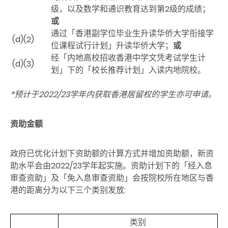
级，以及数学和通识教育达到第2级的成绩；
或
通过「香港副学位毕业生升读华侨大学衔接学
(d)(2)
位课程试行计划」升读华侨大学；
或
经「内地高校招收香港中学文凭考试学生计
(d)(3)
划」下的「校长推荐计划」入读内地院校。
*预计于2022/23
学年内获取香港居留权的学生亦可申请。
资助金额
政府已优化计划下资助额的计算方式并增加资助额，新资
助水平会由2022/23学年起实施。资助计划下的「经入息
审查资助」及「免入息审查资助」会按院校所在地区与香
港的距离分为以下三个类别发放:
类别