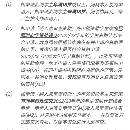
(1)
如申领资助学生
年满
18
岁
或以上，则其本人视为申
请人。如申领资助学生
未满
18
岁
，则须由其父／母
／监护人作申请人。
(2)
如申请「经入息审查资助」的申领资助学生家庭
已
同时向学资处递交
2022/23学年的学生资助计划综
合申请，教育局会根据该家庭在有关申请的资格评
估结果，考虑申请人是否符合资格申请
2022/23「内地大学升学资助计划」，以及可获得
的资助金额。此类申请人只需将已填妥及签署的申
请书(M1)，连同申请书内列明必须提供的证明文件
副本一并递交教育局，
毋须
填写及递交入息审查评
估表格(M2)。
(3)
如申请「经入息审查资助」的申领资助学生家庭
未
有向学资处递交
2022/23学年的学生资助计划综合
申请，申请人须填妥申请书(M1)及入息审查评估表
格(M2)，并夹附所须证明文件副本，一并以邮寄方
式递交教育局，以便学资处进行入息审查。