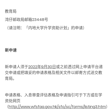
教育局
湾仔邮政局邮箱23448号
（请注明：「内地大学升学资助计划」的申请）
新申
请
新申请人须于
2022年9月30日
或之前透过网上申请平台递
交申请或把填妥的申请表格及相关文件以邮寄方式送交教
育局。
申请表格、入息审查评估表格及申请指引可于下方或在学
资处网页
（
http://www.wfsfaa.gov.hk/sfo/sc/forms/listing3.htm