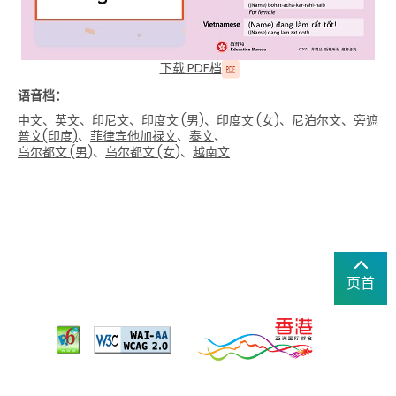
下载 PDF档
语音档：
中文
、
英文
、
印尼文
、
印度文 (男
)、
印度文 (女
)、
尼泊尔文
、
旁遮
普文(印度)
、
菲律宾他加禄文
、
泰文
、
乌尔都文 (男
)、
乌尔都文 (女
)、
越南文
页首