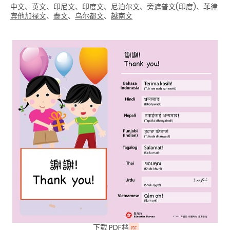
中文
、
英文
、
印尼文
、
印度文
、
尼泊尔文
、
旁遮普文(印度)
、
菲律
宾他加禄文
、
泰文
、
乌尔都文
、
越南文
下载 PDF档