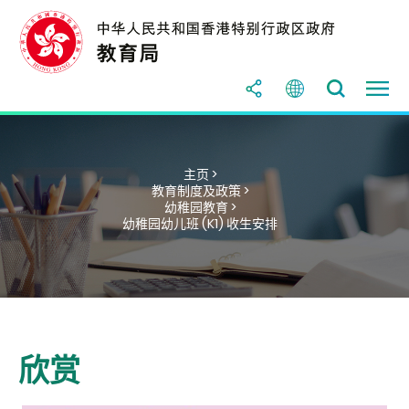
主页 >
教育制度及政策 >
幼稚园教育 >
幼稚园幼儿班 (K1) 收生安排
欣赏