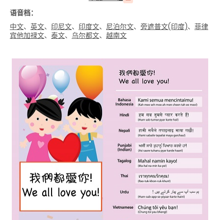
语音档：
中文
、
英文
、
印尼文
、
印度文
、
尼泊尔文
、
旁遮普文(印度)
、
菲律
宾他加禄文
、
泰文
、
乌尔都文
、
越南文