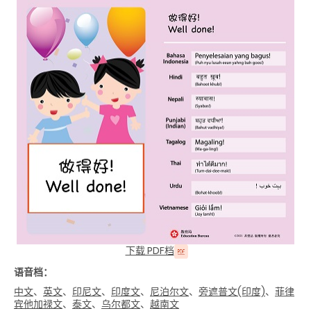
下载 PDF档
语音档：
中文
、
英文
、
印尼文
、
印度文
、
尼泊尔文
、
旁遮普文(印度)
、
菲律
宾他加禄文
、
泰文
、
乌尔都文
、
越南文