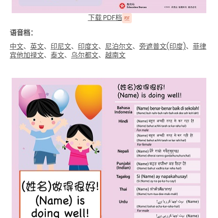
下载 PDF档
语音档：
中文
、
英文
、
印尼文
、
印度文
、
尼泊尔文
、
旁遮普文(印度)
、
菲律
宾他加禄文
、
泰文
、
乌尔都文
、
越南文