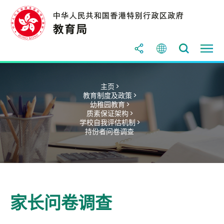
主页 >
教育制度及政策 >
幼稚园教育 >
质素保证架构 >
学校自我评估机制 >
持份者问卷调查
家长问卷调查