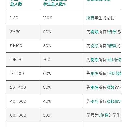
总人数
学生总人数%
1-30
100%
所有
学生的家长
31-50
90%
先
剔除
所有
7倍数
的学
51-100
80%
先
剔除
所有
5倍数
的学
101-170
70%
先
剔除
所有
5和7倍数
的
171-260
60%
先
剔除
所有
4和5倍数
261-400
50%
先
剔除
所有
双数
的学号
401-600
40%
先
剔除
所有
双数和5倍
601-900
30%
学号为
3倍数
的学生家