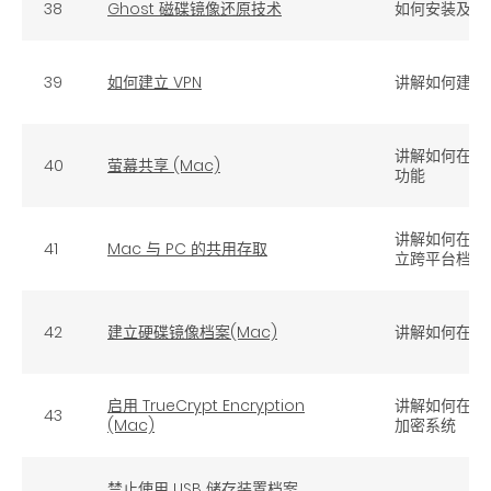
38
Ghost 磁碟镜像还原技术
如何安装及使用
39
如何建立 VPN
讲解如何建立虚
讲解如何在苹
40
萤幕共享 (Mac)
功能
讲解如何在视
41
Mac 与 PC 的共用存取
立跨平台档案
42
建立硬碟镜像档案(Mac)
讲解如何在苹
启用 TrueCrypt Encryption
讲解如何在苹果
43
(Mac)
加密系统
禁止使用 USB 储存装置档案