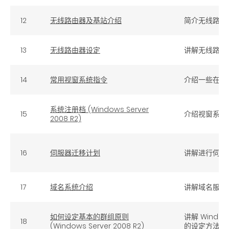
12
无线路由器及基站介绍
简介无线路由
13
无线路由器设定
讲解无线路由
14
常用视窗系统指令
介绍一些在视
系统注册档 (Windows Server
15
介绍视窗系统
2008 R2)
16
伺服器迁移计划
讲解进行伺服
17
域名系统介绍
讲解域名服务
如何设定基本的群组原则
讲解 Window
18
(Windows Server 2008 R2)
的设定方法